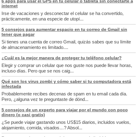
6 apps para usar el GPS en tu celular o tableta sin conectarte a
internet
Irse de vacaciones y desconectar el celular se ha convertido,
prácticamente, en una especie de utopí...
5 consejos para aumentar espacio en tu correo de Gmail sin
tener que pagar
Si tienes una cuenta de correo Gmail, quizás sabes que su límite
de almacenamiento es limitado....
¿Cuál es la mejor manera de proteger tu teléfono celular?
Elegir y comprar un celular que nos guste nos puede llevar horas,
incluso días. Pero que se nos caig...
Qué son los virus zombi y cómo saber si tu computadora está
infectada
Probablemente recibes decenas de spam en tu email cada día.
Pero, ¿alguna vez te preguntaste de dónd...
5 consejos de un experto para viajar por el mundo con poco
dinero (o casi gratis)
¿Se puede viajar gastando unos US$15 diarios, incluidos vuelos,
alojamiento, comida, visados…? Absol...