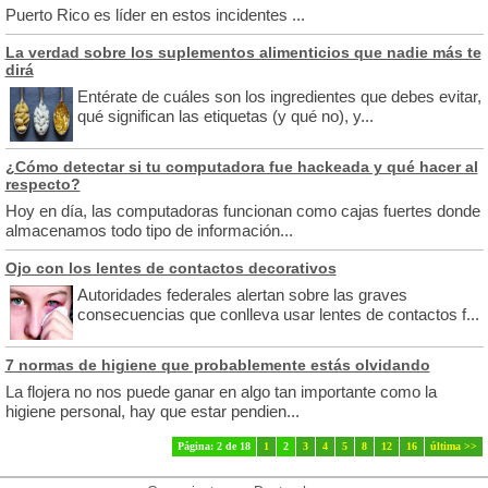
Puerto Rico es líder en estos incidentes ...
La verdad sobre los suplementos alimenticios que nadie más te
dirá
Entérate de cuáles son los ingredientes que debes evitar,
qué significan las etiquetas (y qué no), y...
¿Cómo detectar si tu computadora fue hackeada y qué hacer al
respecto?
Hoy en día, las computadoras funcionan como cajas fuertes donde
almacenamos todo tipo de información...
Ojo con los lentes de contactos decorativos
Autoridades federales alertan sobre las graves
consecuencias que conlleva usar lentes de contactos f...
7 normas de higiene que probablemente estás olvidando
La flojera no nos puede ganar en algo tan importante como la
higiene personal, hay que estar pendien...
Página: 2 de 18
1
2
3
4
5
8
12
16
última >>