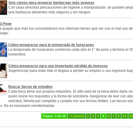
Seis claves para preparar barbacoas más seguras
Con unas sencillas precauciones de higiene y manipulación, se pueden prep
una barbacoa alimentos más seguros y sin riesgos
Si Pepe
s quejas que más los consumidores nos informan tienen que ver con el mal uso de
ratis’.
Cómo prepararse para la temporada de huracanes
La temporada de huracanes comienza cada año el 1° de junio y termina el 3
noviembre.
Cómo prepararse para una importante pérdida de ingresos
Sugerencias para estar listo si llegara a perder su empleo o sus ingresos baj
Buscar becas de estudios
Cada beca tiene sus propios requisitos. El sitio web de la beca debe darle u
quién reúne los requisitos y la forma de solicitarla. Asegúrese de leer con ate
solicitud, llénela por completo y cumpla con sus fechas límites. Las becas so
s. No es necesario reembolsarlas.
Página: 5 de 18
<< primera
2
3
4
5
6
7
8
15
1