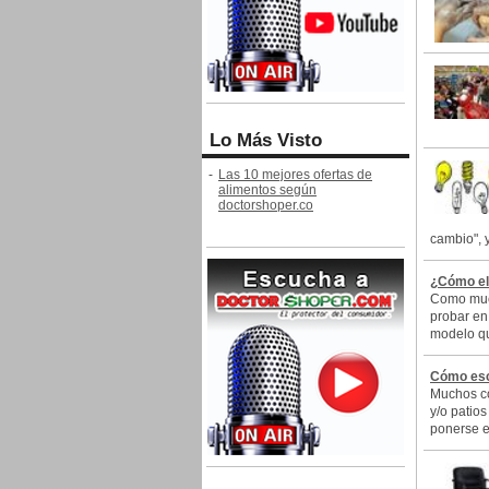
Lo Más Visto
-
Las 10 mejores ofertas de
alimentos según
doctorshoper.co
cambio", 
¿Cómo el
Como much
probar en 
modelo q
Cómo esc
Muchos co
y/o patio
ponerse e