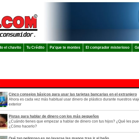
do el chavito
Tu Crédito
Pa'que te montes
El comprador misterioso
Ga
s
Cinco consejos básicos para usar las tarjetas bancarias en el extranjero
Ahora es cada vez más habitual usar dinero de plástico durante nuestros viaj
exterior
Pistas para hablar de dinero con los más pequeños
¿Cuándo tienes que empezar a hablar de dinero con tus hijos? ¿Qué les pue
¿Cómo hacerlo?
Qué tan peligroso es no lavarse las manos tras ir al baño