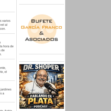
s varios
vel al
ecen.
s
la hora de
s de
o.
ente,
to, el
 jardines
os a