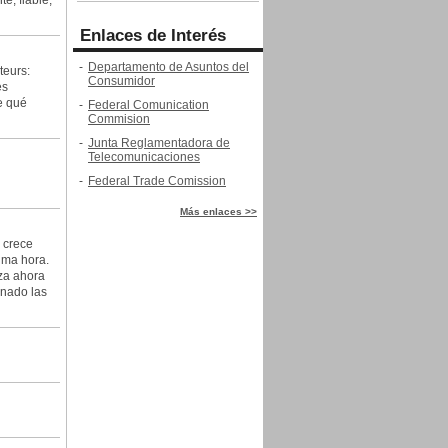
e, fiable,
Enlaces de Interés
-
Departamento de Asuntos del
teurs:
Consumidor
es
e qué
-
Federal Comunication
Commision
-
Junta Reglamentadora de
Telecomunicaciones
-
Federal Trade Comission
Más enlaces >>
 crece
ima hora.
nza ahora
onado las