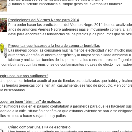
¿Damos suficiente importancia al simple gesto de lavarnos las manos?
Predicciones del Viernes Negro para 2014
Para poder hacer las predicciones del Viernes Negro 2014, hemos analizado
años de anuncios Viernes Negro anteriores mas el movimiento comercial a ni
detal para encontrar las tendencias de los precios y los productos que se ofr
Preguntas que hacerse a la hora de comprar bombillas
Las nuevas bombillas consumen mucha menos electricidad y son mucho má
duraderas. Además, el ahorro energético y la mayor sensibilidad ambiental a 
fabricar y reciclar las fuentes de luz permiten a los consumidores ser "agente
y contribuir a reducir las emisiones de contaminantes y gases de efecto invernader
egir unos buenos audífonos?
o, podíamos intentar acudir al par de tiendas especializadas que había, y finalm
las tiendas genéricas por si tenían, casualmente, ese tipo de producto, y en concre
ue buscábamos.
oger un buen “trimmer” de malezas
nsumidores que en el pasado contrataban a jardineros para que les hacieran sus
s debido a la difícil situación económica que estamos viviendo se han visto obligad
llos mismos a hacer sus jardines y patios.
Cómo comprar una silla de escritorio