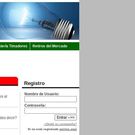
lería Timadores
Retiros del Mercado
Registro
Nombre de Usuario:
es al
Contraseña:
des decir?
¿Olvidó su contraseña?
Si no está registrado
oprima aquí