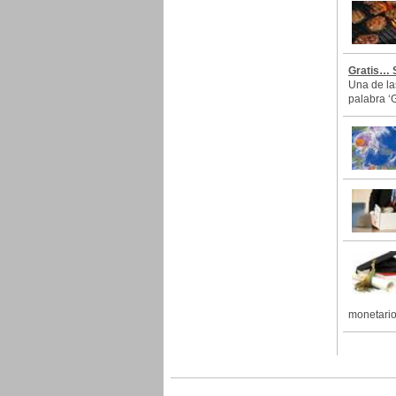
Gratis… 
Una de la
palabra ‘G
monetario