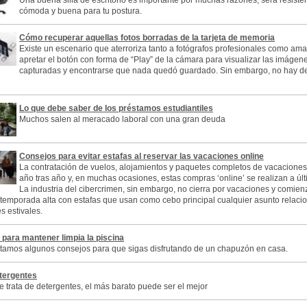
Una buena silla de escritorio es importante por muchas razones; será resistent
cómoda y buena para tu postura.
Cómo recuperar aquellas fotos borradas de la tarjeta de memoria
Existe un escenario que aterroriza tanto a fotógrafos profesionales como ama
apretar el botón con forma de “Play” de la cámara para visualizar las imágen
capturadas y encontrarse que nada quedó guardado. Sin embargo, no hay d
Lo que debe saber de los préstamos estudiantiles
Muchos salen al meracado laboral con una gran deuda
Consejos para evitar estafas al reservar las vacaciones online
La contratación de vuelos, alojamientos y paquetes completos de vacaciones
año tras año y, en muchas ocasiones, estas compras ‘online’ se realizan a últ
La industria del cibercrimen, sin embargo, no cierra por vacaciones y comie
 temporada alta con estafas que usan como cebo principal cualquier asunto relaci
s estivales.
para mantener limpia la piscina
tamos algunos consejos para que sigas disfrutando de un chapuzón en casa.
tergentes
 trata de detergentes, el más barato puede ser el mejor