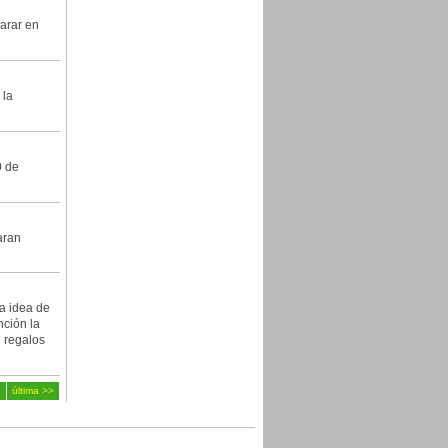
arar en
 la
0 de
aran
na idea de
nción la
n regalos
6
última >>