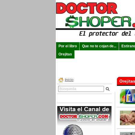
Por el libro
Que no te cojan de...
Estiran
Orejitas
Inicio
Orejita