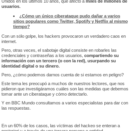
Unidos en los últimos 10 años, que afectó a
miles de millones de
usuarios.
¿Cómo un único ciberataque pudo dañar a varios
sitios populares como Twitter, Spotify y Netflix al mismo
tiempo?
Con un sólo golpe, los hackers provocaron un verdadero caos en
internet.
Pero, otras veces, el sabotaje digital consiste en robarles las
credenciales y contraseñas a los usuarios,
compartiendo su
información con un tercero (o con la red), usurpando su
identidad digital o su dinero.
Pero, ¿cómo podemos darnos cuenta de si estamos en peligro?
Este tema les preocupó a muchos de nuestros lectores, que nos
pidieron que investigáramos cuáles son las medidas que debemos
tomar ante un ciberataque y cómo detectarlo.
Y en BBC Mundo consultamos a varios especialistas para dar con
las respuestas.
En un 60% de los casos, las víctimas del hackeo se enteran a
posteriori y a través de una tercera persona o entidad.