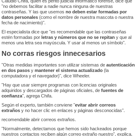
Claudio Chifa, quien es perito judicial informático forense, dice que
"no debemos facilitar a nadie nunca ninguna de nuestras
contraseñas. Y las que usemos
no deben estar formadas por
datos personales
(como el nombre de nuestra mascota o nuestra
fecha de nacimiento)".
El especialista dice que "es recomendable que las contraseñas
estén formadas por
letras y números que no se repitan
y que al
menos una letra sea mayúscula. Y usar al menos un símbolo".
No corras riesgos innecesarios
"Otras medidas importantes son utilizar sistemas de
autenticación
en dos pasos
y
mantener el sistema actualizado
(la
computadora y el navegador)", dice Wheeler.
"Hay que usar siempre programas con licencias originales
adquiridos y descargados de páginas oficiales, de
fuentes de
confianza
", agrega Chifa.
Según el experto, también conviene "
evitar abrir correos
extraños
y no hacer clic en enlaces y páginas desconocidas".
recomendable abrir correos extraños.
"Normalmente, detectamos que hemos sido hackeados porque
nuestros contactos reciben algún correo extraño nuestro", explica.