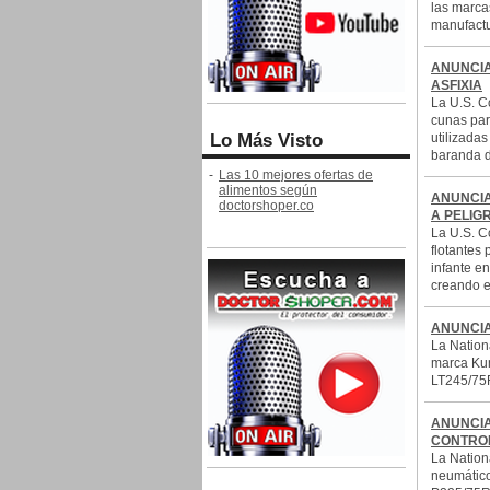
las marca
manufactur
ANUNCIA
ASFIXIA
La U.S. C
cunas par
Lo Más Visto
utilizada
baranda d
-
Las 10 mejores ofertas de
alimentos según
ANUNCIA
doctorshoper.co
A PELIG
La U.S. C
flotantes 
infante e
creando e
ANUNCIA
La Nation
marca Kum
LT245/75R
ANUNCIA
CONTROL
La Nation
neumático