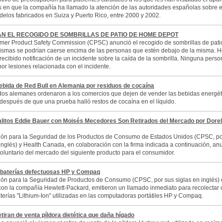
en que la compañía ha llamado la atención de las autoridades españolas sobre e
delos fabricados en Suiza y Puerto Rico, entre 2000 y 2002.
N EL RECOGIDO DE SOMBRILLAS DE PATIO DE HOME DEPOT
er Product Safety Commission (CPSC) anunció el recogido de sombrillas de pati
ismas se podrían caerse encima de las personas que estén debajo de la misma. 
recibido notificación de un incidente sobre la caída de la sombrilla. Ninguna perso
por lesiones relacionada con el incidente.
ebida de Red Bull en Alemania por residuos de cocaína
dos alemanes ordenaron a los comercios que dejen de vender las bebidas energé
 después de que una prueba halló restos de cocaína en el líquido.
alitos Eddie Bauer con Moisés Mecedores Son Retirados del Mercado por Dorel
ón para la Seguridad de los Productos de Consumo de Estados Unidos (CPSC, po
 inglés) y Health Canada, en colaboración con la firma indicada a continuación, an
 voluntario del mercado del siguiente producto para el consumidor.
baterías defectuosas HP y Compaq
ón para la Seguridad de Productos de Consumo (CPSC, por sus siglas en inglés)
con la compañía Hewlett-Packard, emitieron un llamado inmediato para recolectar
terías "Lithium-Ion" utilizadas en las computadoras portátiles HP y Compaq.
iran de venta píldora dietética que daña hígado