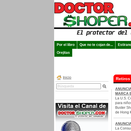
Por el libro
Que no te cojan de...
Estiran
Orejitas
Inicio
Retiros
ANUNCIA
MARCA 
La U.S. C
para niño
Buster Sho
de Hong 
ANUNCIA
La Consum