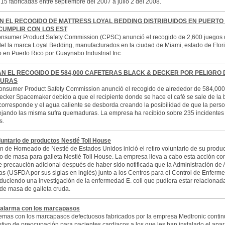
5 fabricadas entre septiembre del 2007 a julio 2 del 2008.
 EL RECOGIDO DE MATTRESS LOYAL BEDDING DISTRIBUIDOS EN PUERTO
CUMPLIR CON LOS EST
nsumer Product Safety Commission (CPSC) anunció el recogido de 2,600 juegos
del la marca Loyal Bedding, manufacturados en la ciudad de Miami, estado de Flor
o en Puerto Rico por Guaynabo Industrial Inc.
N EL RECOGIDO DE 584,000 CAFETERAS BLACK & DECKER POR PELIGRO 
URAS
onsumer Product Safety Commission anunció el recogido de alrededor de 584,000
ecker Spacemaker debido a que el recipiente donde se hace el café se sale de la
corresponde y el agua caliente se desborda creando la posibilidad de que la pers
jando las misma sufra quemaduras. La empresa ha recibido sobre 235 incidentes
s.
luntario de productos Nestlé Toll House
ón de Horneado de Nestlé de Estados Unidos inició el retiro voluntario de su produ
do de masa para galleta Nestlé Toll House. La empresa lleva a cabo esta acción c
 precaución adicional después de haber sido notificada que la Administración de 
as (USFDA por sus siglas en inglés) junto a los Centros para el Control de Enfer
duciendo una investigación de la enfermedad E. coli que pudiera estar relacionada
e masa de galleta cruda.
 alarma con los marcapasos
emas con los marcapasos defectuosos fabricados por la empresa Medtronic conti
tivo de preocupación para pacientes cardiacos a los que les han instalado el apar