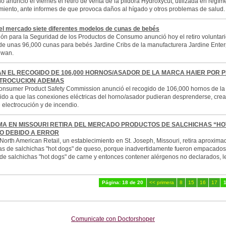
o anunció el viernes el retiro de venta de la píldora Hydroxycut, utilizada en regí
iento, ante informes de que provoca daños al hígado y otros problemas de salud.
el mercado siete diferentes modelos de cunas de bebés
ón para la Seguridad de los Productos de Consumo anunció hoy el retiro voluntari
e unas 96,000 cunas para bebés Jardine Cribs de la manufacturera Jardine Enter
iwan.
N EL RECOGIDO DE 106,000 HORNOS/ASADOR DE LA MARCA HAIER POR 
CTROCUCION ADEMAS
onsumer Product Safety Commission anunció el recogido de 106,000 hornos de la
ido a que las conexiones eléctricas del horno/asador pudieran desprenderse, cre
 electrocución y de incendio.
MA EN MISSOURI RETIRA DEL MERCADO PRODUCTOS DE SALCHICHAS “HO
O DEBIDO A ERROR
North American Retail, un establecimiento en St. Joseph, Missouri, retira aproxim
ras de salchichas "hot dogs" de queso, porque inadvertidamente fueron empacado
 de salchichas "hot dogs" de carne y entonces contener alérgenos no declarados, l
Página: 18 de 20
<< primera
8
15
16
17
Comunicate con Doctorshoper