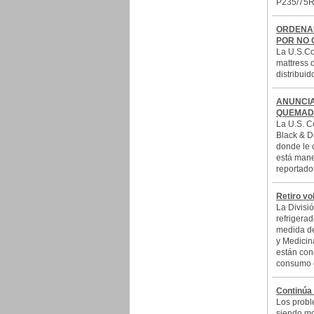
P235/75R1
ORDENAN
POR NO 
La U.S.Co
mattress 
distribuid
ANUNCIA
QUEMAD
La U.S. C
Black & D
donde le 
está mane
reportado
Retiro vo
La Divisi
refrigera
medida de
y Medicin
están con
consumo d
Continúa
Los probl
siendo mo