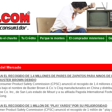
do el chavito
Tu Crédito
Pa'que te montes
El comprador misterioso
Ga
 del Mercado
N EL RECOGIDO DE 1.4 MILLONES DE PARES DE ZAPATOS PARA NINOS DE 
BUSTER BROWN DEBIDO
onsumer Product Safety Commission (CPSC) anunció el recogido de 1.4 millones 
s bajo el nombre de Buster Brown & Co.’s Clog manufacturados en China y distribu
e Co. Inc., de San Luis estado de Misuri y a su afiliada Pagoda International Footw
Kong.
N EL RECOGIDO DE 1 MILLON DE “PLAY YARDS’’ POR SU PELIGROSIDAD
er Product Safety Commission (CPSC) anunció el recogido de 1 millón de " play 