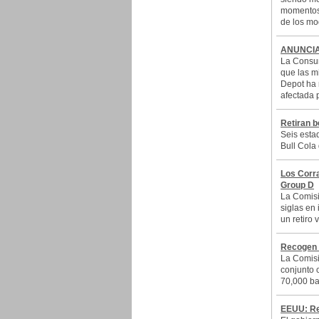
momentos 
de los mo
ANUNCIA
La Consum
que las m
Depot ha 
afectada 
Retiran b
Seis esta
Bull Cola
Los Corr
Group D
La Comisi
siglas en
un retiro
Recogen 
La Comisi
conjunto 
70,000 ba
EEUU: Ret