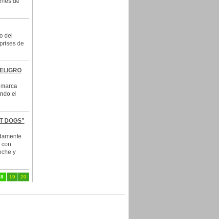
menes de
o del
prises de
PELIGRO
 marca
ando el
T DOGS”
adamente
s con
eche y
18
19
20