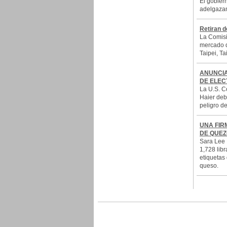
El gobiern
adelgazam
Retiran d
La Comisi
mercado d
Taipei, Ta
ANUNCIA
DE ELE
La U.S. C
Haier deb
peligro de
UNA FIR
DE QUEZ
Sara Lee 
1,728 lib
etiquetas
queso.