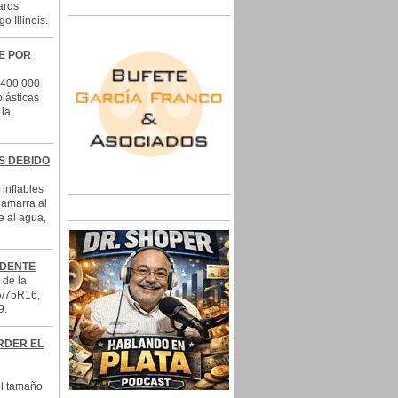
ards
o Illinois.
E POR
 400,000
plásticas
 la
S DEBIDO
inflables
 amarra al
e al agua,
IDENTE
 de la
5/75R16,
9.
RDER EL
el tamaño