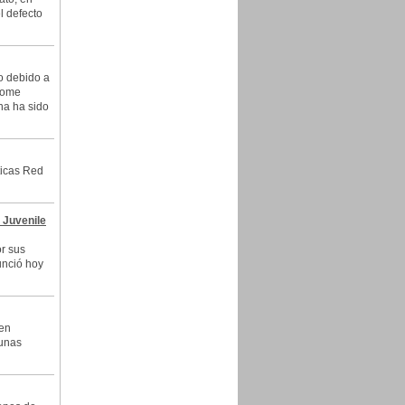
l defecto
o debido a
Home
na ha sido
ticas Red
 Juvenile
r sus
unció hoy
 en
 unas