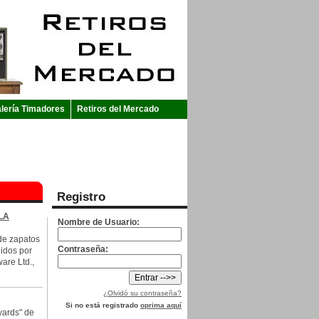
lería Timadores
Retiros del Mercado
Registro
LA
Nombre de Usuario:
de zapatos
Contraseña:
idos por
are Ltd.,
¿Olvidó su contraseña?
Si no está registrado
oprima aquí
yards" de