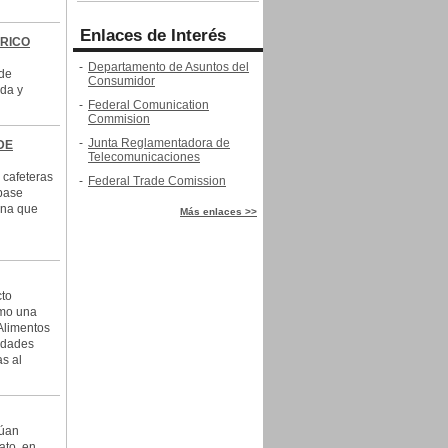
Enlaces de Interés
 RICO
-
Departamento de Asuntos del
 de
Consumidor
ida y
-
Federal Comunication
Commision
-
Junta Reglamentadora de
DE
Telecomunicaciones
 cafeteras
-
Federal Trade Comission
 base
ona que
Más enlaces >>
cto
omo una
Alimentos
medades
s al
núan
ato, en