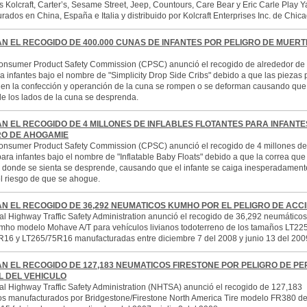
s Kolcraft, Carter’s, Sesame Street, Jeep, Countours, Care Bear y Eric Carle Play Y
ados en China, España e Italia y distribuido por Kolcraft Enterprises Inc. de Chicag
N EL RECOGIDO DE 400.000 CUNAS DE INFANTES POR PELIGRO DE MUERT
onsumer Product Safety Commission (CPSC) anunció el recogido de alrededor de
a infantes bajo el nombre de "Simplicity Drop Side Cribs" debido a que las piezas 
s en la confección y operanción de la cuna se rompen o se deforman causando que
e los lados de la cuna se desprenda.
N EL RECOGIDO DE 4 MILLONES DE INFLABLES FLOTANTES PARA INFANTE
RO DE AHOGAMIE
onsumer Product Safety Commission (CPSC) anunció el recogido de 4 millones de 
para infantes bajo el nombre de "Inflatable Baby Floats" debido a que la correa que
n donde se sienta se desprende, causando que el infante se caiga inesperadament
l riesgo de que se ahogue.
N EL RECOGIDO DE 36,292 NEUMATICOS KUMHO POR EL PELIGRO DE ACC
al Highway Traffic Safety Administration anunció el recogido de 36,292 neumáticos
ho modelo Mohave A/T para vehículos livianos todoterreno de los tamaños LT22
16 y LT265/75R16 manufacturadas entre diciembre 7 del 2008 y junio 13 del 200
N EL RECOGIDO DE 127,183 NEUMATICOS FIRESTONE POR PELIGRO DE PE
 DEL VEHICULO
al Highway Traffic Safety Administration (NHTSA) anunció el recogido de 127,183
s manufacturados por Bridgestone/Firestone North America Tire modelo FR380 d