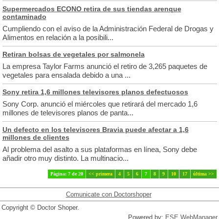
Supermercados ECONO retira de sus tiendas arenque
contaminado
Cumpliendo con el aviso de la Administración Federal de Drogas y
Alimentos en relación a la posibili...
Retiran bolsas de vegetales por salmonela
La empresa Taylor Farms anunció el retiro de 3,265 paquetes de
vegetales para ensalada debido a una ...
Sony retira 1,6 millones televisores planos defectuosos
Sony Corp. anunció el miércoles que retirará del mercado 1,6
millones de televisores planos de panta...
Un defecto en los televisores Bravia puede afectar a 1,6
millones de clientes
Al problema del asalto a sus plataformas en línea, Sony debe
añadir otro muy distinto. La multinacio...
Página: 7 de 20
<< primera
4
5
6
7
8
9
10
17
última >>
Comunicate con Doctorshoper
Copyright © Doctor Shoper.
Powered by:
ESE WebManager