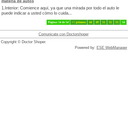
materia de autos
1.Interior: Comience aquí, ya que una mirada por todo el auto le
puede indicar a usted cómo lo cuida...
Página: 54 de 54
<< primera
44
49
51
52
53
54
Comunicate con Doctorshoper
Copyright © Doctor Shoper.
Powered by:
ESE WebManager