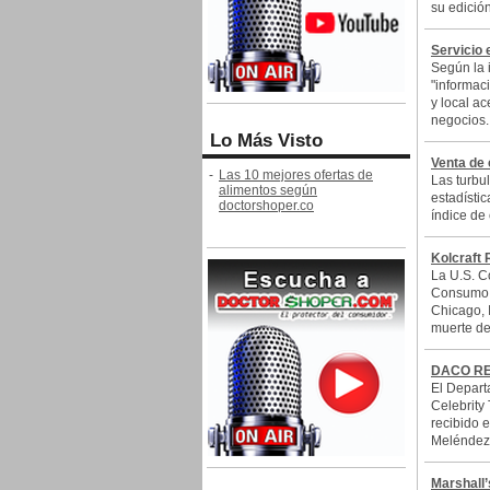
su edición
Servicio 
Según la i
"informaci
y local a
negocios..
Lo Más Visto
Venta de 
-
Las 10 mejores ofertas de
Las turbu
alimentos según
estadísti
doctorshoper.co
índice de
Kolcraft 
La U.S. C
Consumo d
Chicago, I
muerte de.
DACO RE
El Depart
Celebrity
recibido 
Meléndez,
Marshall’