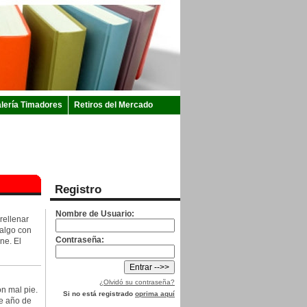
lería Timadores
Retiros del Mercado
Registro
Nombre de Usuario:
rellenar
 algo con
Contraseña:
ne. El
¿Olvidó su contraseña?
n mal pie.
Si no está registrado
oprima aquí
de año de