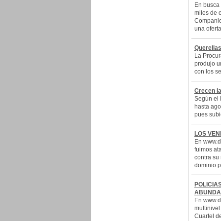
En busca 
miles de 
Companies
una oferta
Querellas
La Procur
produjo u
con los se
Crecen l
Según el 
hasta ago
pues subi
LOS VEN
En www.do
fuimos at
contra su
dominio p
POLICIA
ABUNDA
En www.do
multinivel
Cuartel d