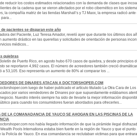
de reducir los costos estimados relacionados con la demanda de clases que incoa
clientes de la cadena que se vieron afectados por el robo cibernético en los sistem
, la compañía matriz de las tiendas Marshall’s y TJ Maxx, la empresa radicó ante e
 para...
 de pacientes se disparan este año
adora del Paciente, Luz Teresa Amador, reveló ayer que durante los últimos dos a
n aumento drástico en las querellas y solicitudes de orientación de personas inco
rvicios médicos...
as quiebras
Boletín de Puerto Rico, en agosto hubo 670 casos de quiebra, y desde principios 
sto se reportaron 4,992 casos. El número de acreedores también creció dramática
ó a 53,105. Eso representa un aumento de 80% al comparar los ...
DEDORES DE DINARES ATACAN A DOCTORSHOPER.COM
ctorshoper.com luego de haber publicado el artículo titulado La Otra Cara de Los
acados por varios vendedores de Dinares por que supuestamente estábamos aten
 negocio. Nuestro interés siempre ha sido de llevarle la mejor información disponib
úblico para cuando los consumidores fueran abordados para ofrecerles...
S DE LA COMANADANCIA DE YAUCO SE AHOGAN EN LAS PISCINAS DE LA
NCIA
ctorshoper.com nos había llegado información de que la pirámide ilegal disfraza
 Wealth Pools Internationa estaba bien fuerte en la región de Yauco y que el punto 
e la Policía de Yauco. En esa comandancia se reclutaban victimas para que entrara