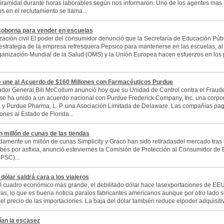
iramidal durante horas laborables según nos informaron. Uno de los agentes mas
s en el reclutamiento se llama...
soborna para vender en escuelas
zación civil El poder del consumidor denunció que la Secretaría de Educación Púb
a estrategia de la empresa refresquera Pepsico para mantenerse en las escuelas, al
ganización Mundial de la Salud (OMS) y la Unión Europea hacen esfuerzos en los 
e une al Acuerdo de $160 Millones con Farmacéuticos Purdue
ador General Bill McCollum anunció hoy que su Unidad de Control contra el Fraude
se ha unido a un acuerdo nacional con Purdue Frederick Company, Inc. una corpo
 y Purdue Pharma, L. P. una Asociación Limitada de Delaware. Las compañías pa
ones al Estado de Florida...
n millón de cunas de las tiendas
amente un millón de cunas Simplicity y Graco han sido retiradasdel mercado tras 
ebés por asfixia, anunció esteviernes la Comisión de Protección al Consumidor de
PSC)...
 dólar saldrá cara a los viajeros
l cuadro económico más grande, el debilitado dólar hace lasexportaciones de E
vas, lo que es buena noticia paralos fabricantes americanos aunque por otro lado s
l precio de las importaciones. La baja del dólar también reduce elpoder adquisitiv
ían la escasez