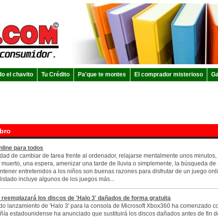
do el chavito
Tu Crédito
Pa'que te montes
El comprador misterioso
Ga
ibro
line para todos
dad de cambiar de tarea frente al ordenador, relajarse mentalmente unos minutos, 
 muerto, una espera, amenizar una tarde de lluvia o simplemente, la búsqueda de
ntener entretenidos a los niños son buenas razones para disfrutar de un juego onli
listado incluye algunos de los juegos más...
 reemplazará los discos de 'Halo 3' dañados de forma gratuita
do lanzamiento de 'Halo 3' para la consola de Microsoft Xbox360 ha comenzado co
ía estadounidense ha anunciado que sustituirá los discos dañados antes de fin 