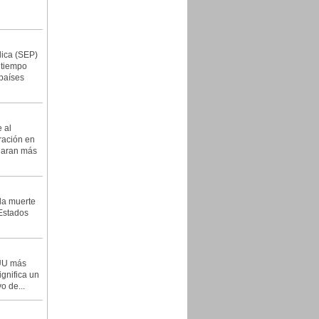
lica (SEP)
 tiempo
países
 al
ración en
garan más
la muerte
 Estados
EUU más
ignifica un
o de...