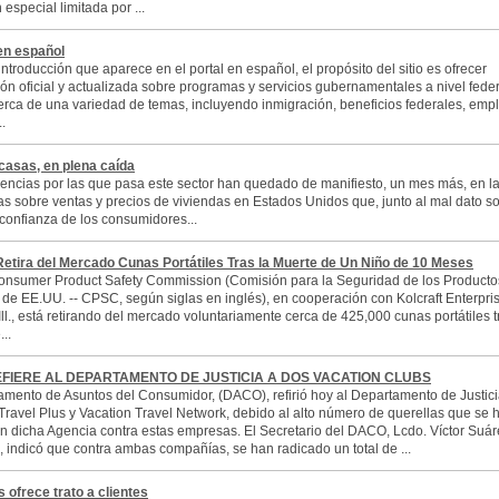
 especial limitada por ...
en español
ntroducción que aparece en el portal en español, el propósito del sitio es ofrecer
ón oficial y actualizada sobre programas y servicios gubernamentales a nivel federa
cerca de una variedad de temas, incluyendo inmigración, beneficios federales, emp
.
casas, en plena caída
lencias por las que pasa este sector han quedado de manifiesto, un mes más, en l
cas sobre ventas y precios de viviendas en Estados Unidos que, junto al mal dato so
 confianza de los consumidores...
Retira del Mercado Cunas Portátiles Tras la Muerte de Un Niño de 10 Meses
onsumer Product Safety Commission (Comisión para la Seguridad de los Producto
e EE.UU. -- CPSC, según siglas en inglés), en cooperación con Kolcraft Enterpris
ll., está retirando del mercado voluntariamente cerca de 425,000 cunas portátiles t
..
FIERE AL DEPARTAMENTO DE JUSTICIA A DOS VACATION CLUBS
amento de Asuntos del Consumidor, (DACO), refirió hoy al Departamento de Justici
 Travel Plus y Vacation Travel Network, debido al alto número de querellas que se 
en dicha Agencia contra estas empresas. El Secretario del DACO, Lcdo. Víctor Suár
 indicó que contra ambas compañías, se han radicado un total de ...
s ofrece trato a clientes