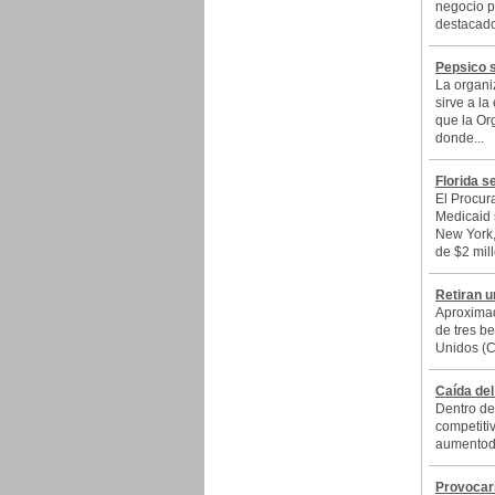
negocio p
destacado
Pepsico 
La organi
sirve a l
que la Or
donde...
Florida s
El Procur
Medicaid 
New York,
de $2 mill
Retiran u
Aproximad
de tres b
Unidos (C
Caída del
Dentro de
competiti
aumentode
Provocar