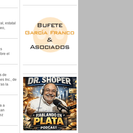
l, estatal
leo,
as
bre el
s de
es Inc., de
ras la
a a
han
ez