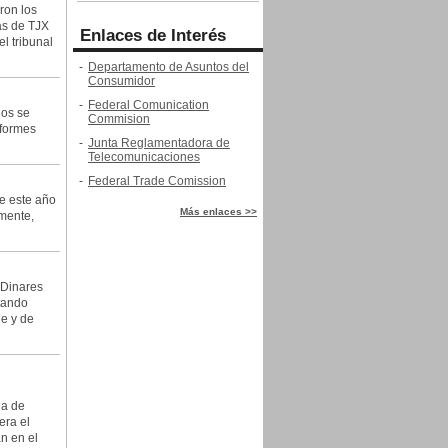
ron los
as de TJX
Enlaces de Interés
l tribunal
-
Departamento de Asuntos del
Consumidor
-
Federal Comunication
ños se
Commision
nformes
-
Junta Reglamentadora de
Telecomunicaciones
-
Federal Trade Comission
de este año
Más enlaces >>
mente,
 Dinares
tando
le y de
da de
era el
n en el