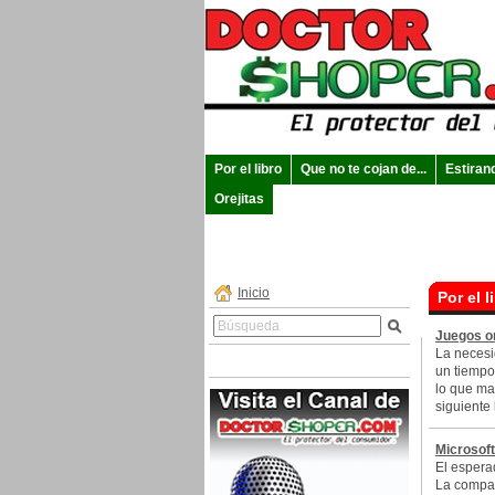
Por el libro
Que no te cojan de...
Estiran
Orejitas
Inicio
Por el l
Juegos on
La necesi
un tiempo
lo que ma
siguiente 
Microsoft
El espera
La compañ