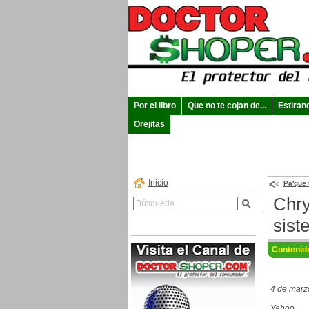
Por el libro
Que no te cojan de...
Estiran
Orejitas
Inicio
Pa'que 
Chry
sist
Contenid
4 de marz
Yahoo