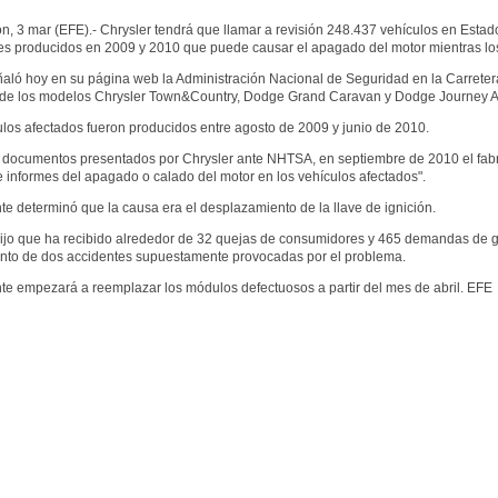
, 3 mar (EFE).- Chrysler tendrá que llamar a revisión 248.437 vehículos en Estad
es producidos en 2009 y 2010 que puede causar el apagado del motor mientras lo
aló hoy en su página web la Administración Nacional de Seguridad en la Carretera
 de los modelos Chrysler Town&Country, Dodge Grand Caravan y Dodge Journey 
los afectados fueron producidos entre agosto de 2009 y junio de 2010.
 documentos presentados por Chrysler ante NHTSA, en septiembre de 2010 el fabri
 informes del apagado o calado del motor en los vehículos afectados".
nte determinó que la causa era el desplazamiento de la llave de ignición.
dijo que ha recibido alrededor de 32 quejas de consumidores y 465 demandas de g
nto de dos accidentes supuestamente provocadas por el problema.
nte empezará a reemplazar los módulos defectuosos a partir del mes de abril. EFE