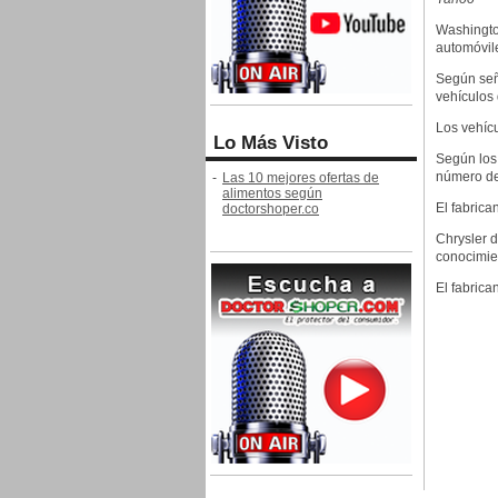
Washington
automóvil
Según señ
vehículos
Los vehícu
Lo Más Visto
Según los
número de
-
Las 10 mejores ofertas de
alimentos según
El fabrica
doctorshoper.co
Chrysler 
conocimie
El fabrica