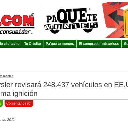
do el chavito
Tu Crédito
Pa'que te montes
El comprador misterioso
Ga
te montes
sler revisará 248.437 vehículos en EE.
ema ignición
o
Comentarios (0)
o de 2011