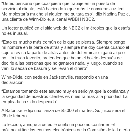
“Usted pensaría que cualquiera que trabaje en un puesto de
servicio al cliente, está haciendo lo que más le conviene a usted.
Me molestaría mucho si alguien me quitara eso”, dijo Nadina Puzic,
una cliente de Winn-Dixie, al canal WBBH NBC2.
Un lector publicó en el sitio web de NBC2 el miércoles que la estafa
no es inusual.
“Esto es mucho más común de lo que se piensa. Siempre pongo
mi nombre en la parte de atrás y siempre me doy cuenta cuando el
cajero revisa la parte de atrás antes de determinar si ganó algo o
no. Un truco favorito, pretenden que botan el boleto después de
decirle a las personas que no ganaron nada, y luego, cuando se
van, lo sacan de basura y se llevan el dinero”.
Winn-Dixie, con sede en Jacksonville, respondió en una
declaración:
“Estamos tomando este asunto muy en serio ya que la confianza y
la seguridad de nuestros clientes es nuestra más alta prioridad. La
empleada ha sido despedida”.
A Baton se le fijó una fianza de $5,000 el martes. Su juicio será el
26 de febrero.
La lección, aunque a usted le duela un poco no confiar en el
prójimo: utilice los equipos electrónicos de la Comisión de la Lotería