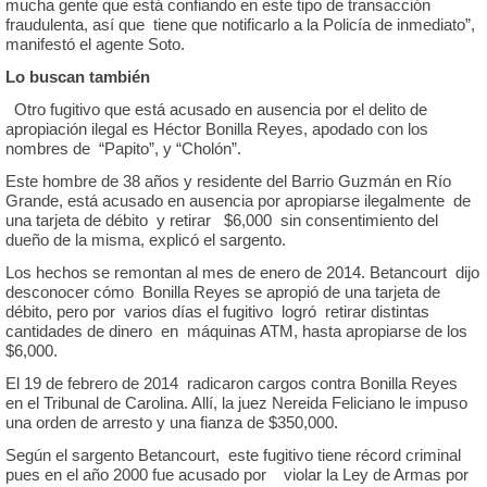
mucha gente que está confiando en este tipo de transacción
fraudulenta, así que tiene que notificarlo a la Policía de inmediato”,
manifestó el agente Soto.
Lo buscan también
Otro fugitivo que está acusado en ausencia por el delito de
apropiación ilegal es Héctor Bonilla Reyes, apodado con los
nombres de “Papito”, y “Cholón”.
Este hombre de 38 años y residente del Barrio Guzmán en Río
Grande, está acusado en ausencia por apropiarse ilegalmente de
una tarjeta de débito y retirar $6,000 sin consentimiento del
dueño de la misma, explicó el sargento.
Los hechos se remontan al mes de enero de 2014. Betancourt dijo
desconocer cómo Bonilla Reyes se apropió de una tarjeta de
débito, pero por varios días el fugitivo logró retirar distintas
cantidades de dinero en máquinas ATM, hasta apropiarse de los
$6,000.
El 19 de febrero de 2014 radicaron cargos contra Bonilla Reyes
en el Tribunal de Carolina. Allí, la juez Nereida Feliciano le impuso
una orden de arresto y una fianza de $350,000.
Según el sargento Betancourt, este fugitivo tiene récord criminal
pues en el año 2000 fue acusado por violar la Ley de Armas por