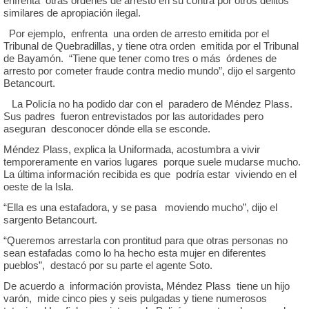
enfrenta otras órdenes de arresto en su contra por otros delitos
similares de apropiación ilegal.
Por ejemplo, enfrenta una orden de arresto emitida por el
Tribunal de Quebradillas, y tiene otra orden emitida por el Tribunal
de Bayamón. “Tiene que tener como tres o más órdenes de
arresto por cometer fraude contra medio mundo”, dijo el sargento
Betancourt.
La Policía no ha podido dar con el paradero de Méndez Plass.
Sus padres fueron entrevistados por las autoridades pero
aseguran desconocer dónde ella se esconde.
Méndez Plass, explica la Uniformada, acostumbra a vivir
temporeramente en varios lugares porque suele mudarse mucho.
La última información recibida es que podría estar viviendo en el
oeste de la Isla.
“Ella es una estafadora, y se pasa moviendo mucho”, dijo el
sargento Betancourt.
“Queremos arrestarla con prontitud para que otras personas no
sean estafadas como lo ha hecho esta mujer en diferentes
pueblos”, destacó por su parte el agente Soto.
De acuerdo a información provista, Méndez Plass tiene un hijo
varón, mide cinco pies y seis pulgadas y tiene numerosos