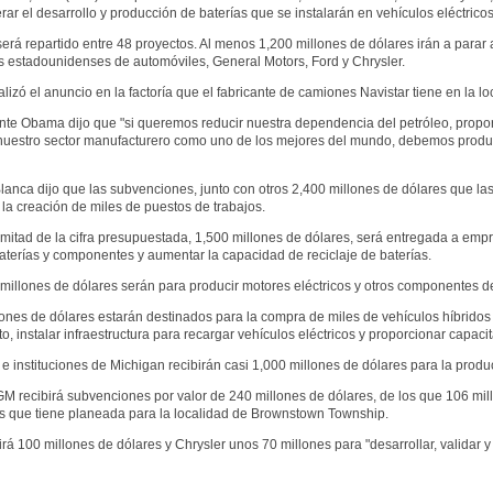
rar el desarrollo y producción de baterías que se instalarán en vehículos eléctricos
será repartido entre 48 proyectos. Al menos 1,200 millones de dólares irán a parar 
s estadounidenses de automóviles, General Motors, Ford y Chrysler.
izó el anuncio en la factoría que el fabricante de camiones Navistar tiene en la lo
nte Obama dijo que "si queremos reducir nuestra dependencia del petróleo, propor
 nuestro sector manufacturero como uno de los mejores del mundo, debemos produci
anca dijo que las subvenciones, junto con otros 2,400 millones de dólares que las 
 la creación de miles de puestos de trabajos.
 mitad de la cifra presupuestada, 1,500 millones de dólares, será entregada a e
aterías y componentes y aumentar la capacidad de reciclaje de baterías.
millones de dólares serán para producir motores eléctricos y otros componentes del
ones de dólares estarán destinados para la compra de miles de vehículos híbridos y
o, instalar infraestructura para recargar vehículos eléctricos y proporcionar capaci
 instituciones de Michigan recibirán casi 1,000 millones de dólares para la produ
 recibirá subvenciones por valor de 240 millones de dólares, de los que 106 mill
as que tiene planeada para la localidad de Brownstown Township.
irá 100 millones de dólares y Chrysler unos 70 millones para "desarrollar, valida