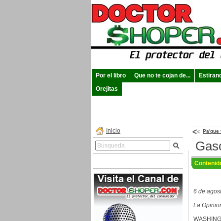
Por el libro
Que no te cojan de...
Estiran
Orejitas
Inicio
Pa'que 
Gaso
Contenid
6 de agos
La Opinio
WASHINGTO