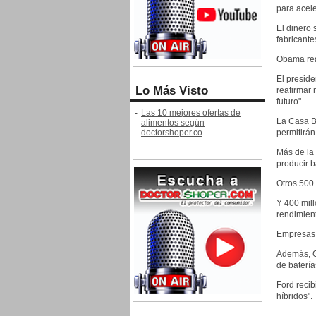
para acele
El dinero 
fabricante
Obama real
El preside
Lo Más Visto
reafirmar
futuro".
-
Las 10 mejores ofertas de
La Casa Bl
alimentos según
doctorshoper.co
permitirán
Más de la
producir b
Otros 500 
Y 400 mill
rendimient
Empresas e
Además, GM
de baterí
Ford recib
híbridos".