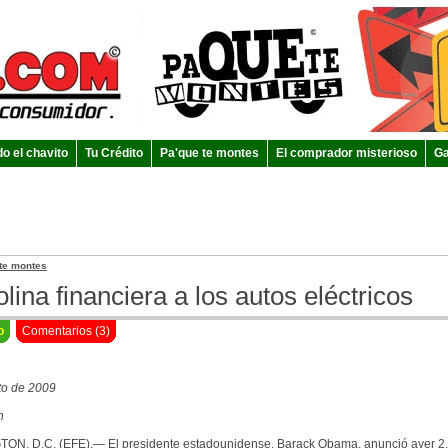
do el chavito
Tu Crédito
Pa'que te montes
El comprador misterioso
Ga
te montes
lina financiera a los autos eléctricos
o
Comentarios (3)
to de 2009
n
N, D.C. (EFE).— El presidente estadounidense, Barack Obama, anunció ayer 2,