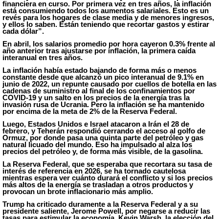
financiera en curso. Por primera vez en tres años, la inflación
está consumiendo todos los aumentos salariales. Esto es un
revés para los hogares de clase media y de menores ingresos,
y ellos lo saben. Están teniendo que recortar gastos y estirar
cada dólar”.
En abril, los salarios promedio por hora cayeron 0.3% frente al
año anterior tras ajustarse por inflación, la primera caída
interanual en tres años.
La inflación había estado bajando de forma más o menos
constante desde que alcanzó un pico interanual de 9.1% en
junio de 2022, un repunte causado por cuellos de botella en las
cadenas de suministro al final de los confinamientos por
COVID-19 y un salto en los precios de la energía tras la
invasión rusa de Ucrania. Pero la inflación se ha mantenido
por encima de la meta de 2% de la Reserva Federal.
Luego, Estados Unidos e Israel atacaron a Irán el 28 de
febrero, y Teherán respondió cerrando el acceso al golfo de
Ormuz, por donde pasa una quinta parte del petróleo y gas
natural licuado del mundo. Eso ha impulsado al alza los
precios del petróleo y, de forma más visible, de la gasolina.
La Reserva Federal, que se esperaba que recortara su tasa de
interés de referencia en 2026, se ha tornado cautelosa
mientras espera ver cuánto durará el conflicto y si los precios
más altos de la energía se trasladan
a
otros productos y
provocan un brote inflacionario más amplio.
Trump ha criticado duramente a la Reserva Federal y a su
presidente saliente, Jerome Powell, por negarse a reducir las
tasas para estimular la economía. Kevin Warsh, la elección del