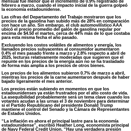
mensual fue menor que el incremento de 0.9% registrado de
febrero a marzo, cuando el impacto inicial de la guerra golpeó
la economía estadounidense.
Las cifras del Departamento del Trabajo mostraron que los
precios de la gasolina han subido más de 28% en comparación
con hace un año. Sin embargo, el club automovilístico AAA
ubicó el precio promedio del galón de gasolina regular por
encima de $4.50 el martes, cerca de 44% más de lo que costaba
para esta misma fecha el año pasado.
Excluyendo los costos volátiles de alimentos y energía, los
llamados precios subyacentes al consumidor aumentaron
0.4% el mes pasado frente a marzo y 2.8% respecto
a
abril de
2025, lecturas relativamente moderadas que sugieren que el
repunte en los precios de la energía aún no se ha trasladado
de forma más amplia a los precios de otros bienes.
Los precios de los alimentos subieron 0.7% de marzo
a
abril,
mientras los precios de la carne aumentaron después de haber
bajado ligeramente el mes anterior.
Los precios están subiendo en momentos en que los
estadounidenses ya están frustrados por el alto costo de vida.
La asequibilidad probablemente será un tema clave cuando los
votantes acudan a las urnas el 3 de noviembre para determinar
si el Partido Republicano del presidente Donald Trump
mantiene el control del Senado y la Cámara de Representantes
de Estados Unidos.
“La inflación es ahora el principal lastre para la economía
estadounidense”, escribió Heather Long, economista principal
de Navy Federal Credit Union. “Hay una verdadera presión