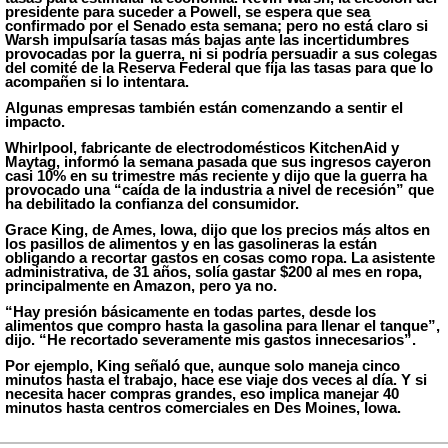
presidente para suceder a Powell, se espera que sea
confirmado por el Senado esta semana; pero no está claro si
Warsh impulsaría tasas más bajas ante las incertidumbres
provocadas por la guerra, ni si podría persuadir a sus colegas
del comité de la Reserva Federal que fija las tasas para que lo
acompañen si lo intentara.
Algunas empresas también están comenzando a sentir el
impacto.
Whirlpool, fabricante de electrodomésticos KitchenAid y
Maytag, informó la semana pasada que sus ingresos cayeron
casi 10% en su trimestre más reciente y dijo que la guerra ha
provocado una “caída de la industria a nivel de recesión” que
ha debilitado la confianza del consumidor.
Grace King, de Ames, Iowa, dijo que los precios más altos en
los pasillos de alimentos y en las gasolineras la están
obligando a recortar gastos en cosas como ropa. La asistente
administrativa, de 31 años, solía gastar $200 al mes en ropa,
principalmente en Amazon, pero ya no.
“Hay presión básicamente en todas partes, desde los
alimentos que compro hasta la gasolina para llenar el tanque”,
dijo. “He recortado severamente mis gastos innecesarios”.
Por ejemplo, King señaló que, aunque solo maneja cinco
minutos hasta el trabajo, hace ese viaje dos veces al día. Y si
necesita hacer compras grandes, eso implica manejar 40
minutos hasta centros comerciales en Des Moines, Iowa.