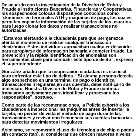
De acuerdo con la investigación de la División de Robo y
Fraude a Instituciones Bancarias, Financieras y Cooperativas,
los sospechosos colocan dispositivos conocidos como
‘skimmers’ en terminales ATH y máquinas de pago, los cuales
permiten copiar la información de las tarjetas de los usuarios
para luego clonar los datos y realizar transacciones no
autorizadas.
“Estamos alertando a la ciudadanía para que permanezca
atenta al momento de realizar cualquier transacción
electrónica. Estos individuos aprovechan cualquier descuido
para apropiarse de información bancaria y cometer fraude. La
prevención y la rápida identificación de anomalías son
herramientas clave para combatir este tipo de delito”, expresó
el superintendente.
González añadió que la cooperación ciudadana es esencial
para enfrentar este tipo de delitos. “Si alguna persona detecta
algo sospechoso en una terminal de pago o identifica
transacciones irregulares en sus cuentas, debe notificarlo de
inmediato. Nuestra División de Robo y Fraude continúa
trabajando activamente para identificar y procesar a los
responsables”, sostuvo.
Como parte de las recomendaciones, la Policía exhortó a los
ciudadanos
a
inspeccionar las máquinas antes de insertar la
tarjeta, no perder de vista el método de pago durante las
transacciones y revisar con frecuencia sus cuentas bancarias
para detectar movimientos irregulares.
Asimismo, se recomendó el uso de tecnología de chip o pagos
sin contacto (tap), al considerar que ofrecen mayores niveles