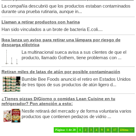
La compañía descubrió que los productos estaban contaminados
durante una prueba rutinaria, aunque in...
Llaman a retirar productos con harina
Han sido vinculados a un brote de bacteria E.coli....
Ikea lanza un aviso para retirar una lámpara por riesgo de
descarga eléctrica
La multinacional sueca avisa a sus clientes de que el
producto, llamado Gothem, tiene problemas con ...
Retiran miles de latas de atún por posible contaminación
Bumble Bee Foods anunció el retiro en Estados Unidos
de tres tipos de sus productos de atún ligero d...
¿Tienes pizzas DiGiorno o comidas Lean Cuisine en tu
refrigerador? Pon atención a esto:
Nestle retirará del mercado y de forma voluntaria varios
productos que contienen pedazos de vidrio ...
Página: 1 de 20
1
2
3
4
9
11
17
última >>