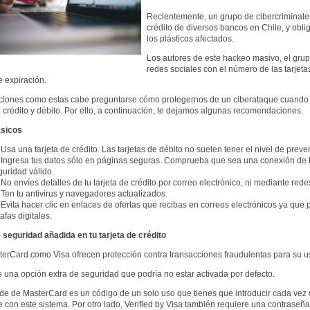
Recientemente, un grupo de cibercriminales 
crédito de diversos bancos en Chile, y obl
los plásticos afectados.
Los autores de este hackeo masivo, el gru
redes sociales con el número de las tarjeta
e expiración.
aciones como estas cabe preguntarse cómo protegernos de un ciberataque cuando 
e crédito y débito. Por ello, a continuación, te dejamos algunas recomendaciones.
ásicos
Usa una tarjeta de crédito. Las tarjetas de débito no suelen tener el nivel de preve
Ingresa tus datos sólo en páginas seguras. Comprueba que sea una conexión de ti
guridad válido.
No envíes detalles de tu tarjeta de crédito por correo electrónico, ni mediante rede
Ten tu antivirus y navegadores actualizados.
Evita hacer clic en enlaces de ofertas que recibas en correos electrónicos ya que p
afas digitales.
 seguridad añadida en tu tarjeta de crédito
erCard como Visa ofrecen protección contra transacciones fraudulentas para su uso
e una opción extra de seguridad que podría no estar activada por defecto.
e de MasterCard es un código de un solo uso que tienes que introducir cada vez
 con este sistema. Por otro lado, Verified by Visa también requiere una contraseñ