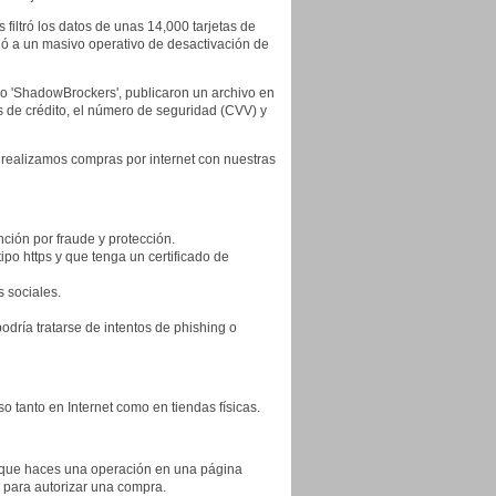
filtró los datos de unas 14,000 tarjetas de
igó a un masivo operativo de desactivación de
po 'ShadowBrockers', publicaron un archivo en
s de crédito, el número de seguridad (CVV) y
realizamos compras por internet con nuestras
nción por fraude y protección.
po https y que tenga un certificado de
s sociales.
odría tratarse de intentos de phishing o
 tanto en Internet como en tiendas físicas.
 que haces una operación en una página
a para autorizar una compra.