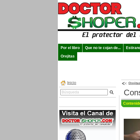
Por el libro
Que no te cojan de...
Estiran
Orejitas
Inicio
Orejita
Cons
Contenid