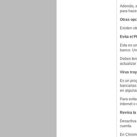
Además, a
para hacer
Otras opc
Existen o
Evita el P
Esta es un
banco. Una
Debes tene
actualizar
Virus tro
Es un prog
bancarias 
en alguna
Para evita
internet o
Revisa la
Desactiva 
cuenta.
En Chrome,