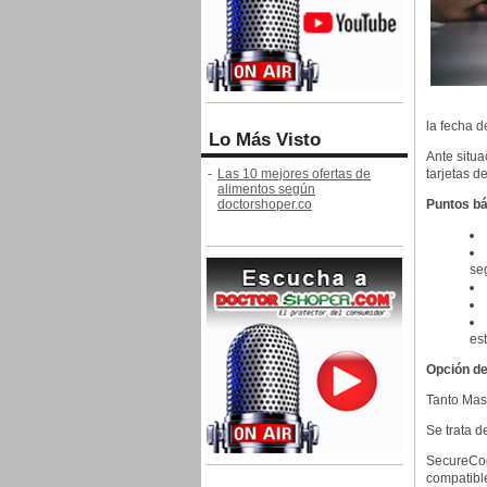
la fecha d
Lo Más Visto
Ante situ
-
Las 10 mejores ofertas de
tarjetas d
alimentos según
doctorshoper.co
Puntos b
se
est
Opción de
Tanto Mast
Se trata d
SecureCod
compatible