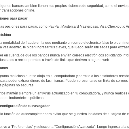
lgunos bancos también tienen sus propios sistemas de seguridad, como el envío p
 transacciones online.
iones para pagar
tras opciones para pagar, como PayPal, Mastercard Masterpass, Visa Checkout o 
hishing
a modalidad de fraude en la que mediante un correo electrónico falso te piden ing
 vez adentro, te piden ingresar tus claves, que luego serán utilizadas para extraer
r en cuenta de que los bancos nunca envían correos electrónicos solicitando infor
 tus datos o recibir premios a través de links que deriven a alguna web.
yanos
rama malicioso que se aloja en tu computadora y permite a los estafadores recaba
para poder extraer dinero de las mismas. Pueden presentarse en links de correos 
s páginas no seguras.
rlos mantén siempre un antivirus actualizado en tu computadora, y nunca realices
 redes inalámbricas públicas.
 configuración de tu navegador
la función de autocompletar para evitar que se guarden los datos de tu tarjeta de c
 ve a "Preferencias" y selecciona "Configuración Avanzada". Luego ingresa a la se