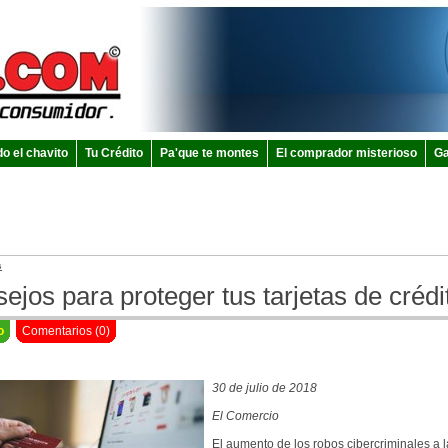
do el chavito
Tu Crédito
Pa'que te montes
El comprador misterioso
Ga
s
ejos para proteger tus tarjetas de crédi
o
Comentarios (0)
30 de julio de 2018
El Comercio
El aumento de los robos cibercriminales a l