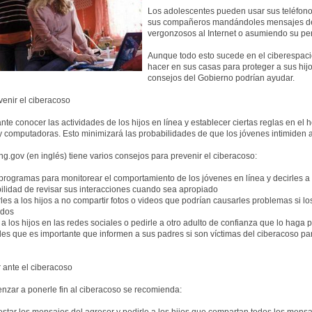
Los adolescentes pueden usar sus teléfono
sus compañeros mandándoles mensajes de t
vergonzosos al Internet o asumiendo su per
Aunque todo esto sucede en el ciberespaci
hacer en sus casas para proteger a sus hijo
consejos del Gobierno podrían ayudar.
enir el ciberacoso
nte conocer las actividades de los hijos en línea y establecer ciertas reglas en el
y computadoras. Esto minimizará las probabilidades de que los jóvenes intimiden a
ng.gov (en inglés) tiene varios consejos para prevenir el ciberacoso:
r programas para monitorear el comportamiento de los jóvenes en línea y decirles a 
ilidad de revisar sus interacciones cuando sea apropiado
les a los hijos a no compartir fotos o videos que podrían causarles problemas si l
idos
" a los hijos en las redes sociales o pedirle a otro adulto de confianza que lo haga 
rles que es importante que informen a sus padres si son víctimas del ciberacoso p
 ante el ciberacoso
nzar a ponerle fin al ciberacoso se recomienda: