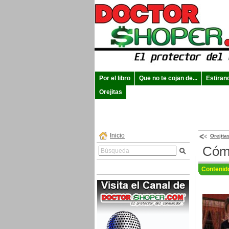
Por el libro
Que no te cojan de...
Estiran
Orejitas
Inicio
Orejita
Cómo
Contenid