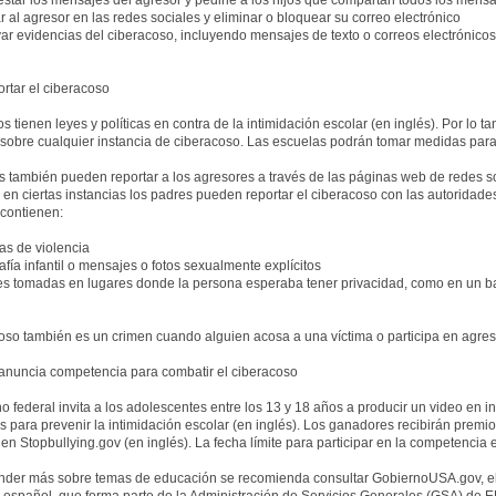
estar los mensajes del agresor y pedirle a los hijos que compartan todos los mens
r al agresor en las redes sociales y eliminar o bloquear su correo electrónico
ar evidencias del ciberacoso, incluyendo mensajes de texto o correos electrónicos
rtar el ciberacoso
s tienen leyes y políticas en contra de la intimidación escolar (en inglés). Por lo t
 sobre cualquier instancia de ciberacoso. Las escuelas podrán tomar medidas para
 también pueden reportar a los agresores a través de las páginas web de redes socia
en ciertas instancias los padres pueden reportar el ciberacoso con las autoridade
contienen:
as de violencia
afía infantil o mensajes o fotos sexualmente explícitos
es tomadas en lugares donde la persona esperaba tener privacidad, como en un 
coso también es un crimen cuando alguien acosa a una víctima o participa en agre
anuncia competencia para combatir el ciberacoso
o federal invita a los adolescentes entre los 13 y 18 años a producir un video e
s para prevenir la intimidación escolar (en inglés). Los ganadores recibirán premi
en Stopbullying.gov (en inglés). La fecha límite para participar en la competencia 
nder más sobre temas de educación se recomienda consultar GobiernoUSA.gov, el p