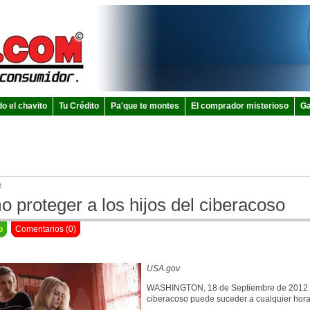
do el chavito
Tu Crédito
Pa'que te montes
El comprador misterioso
Ga
s
 proteger a los hijos del ciberacoso
o
Comentarios (0)
USA.gov
WASHINGTON, 18 de Septiembre de 2012 
ciberacoso puede suceder a cualquier hora 