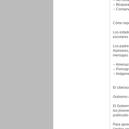
-- No cont
-- Bloquea
-- Conserv
Cómo repo
Los estado
escolares
Los padres
Asimismo, 
mensajes 
-- Amenaz
-- Pornogr
-- Imágen
El cibera
Gobierno 
El Gobiern
los jóvene
publicado 
Para apre