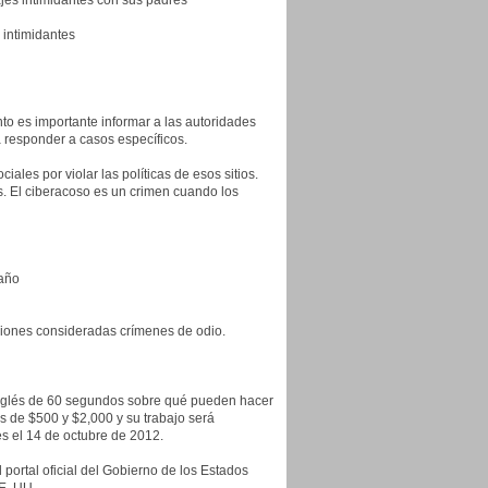
ajes intimidantes con sus padres
 intimidantes
anto es importante informar a las autoridades
 responder a casos específicos.
les por violar las políticas de esos sitios.
s. El ciberacoso es un crimen cuando los
baño
siones consideradas crímenes de odio.
n inglés de 60 segundos sobre qué pueden hacer
os de $500 y $2,000 y su trabajo será
es el 14 de octubre de 2012.
ortal oficial del Gobierno de los Estados