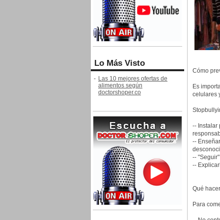
Lo Más Visto
Cómo prev
-
Las 10 mejores ofertas de
alimentos según
Es importa
doctorshoper.co
celulares 
Stopbullyi
-- Instala
responsab
-- Enseñar
desconoc
-- "Seguir
-- Explica
Qué hacer
Para come