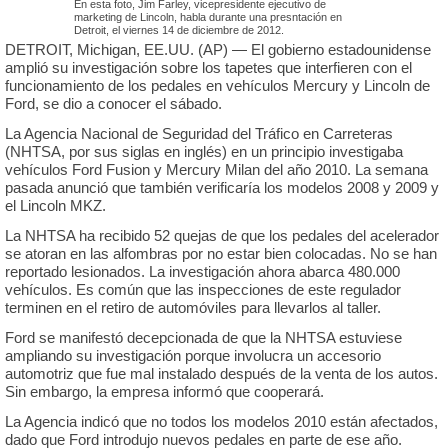
En esta foto, Jim Farley, vicepresidente ejecutivo de
marketing de Lincoln, habla durante una presntación en
Detroit, el viernes 14 de diciembre de 2012.
DETROIT, Michigan, EE.UU. (AP) — El gobierno estadounidense
amplió su investigación sobre los tapetes que interfieren con el
funcionamiento de los pedales en vehículos Mercury y Lincoln de
Ford, se dio a conocer el sábado.
La Agencia Nacional de Seguridad del Tráfico en Carreteras
(NHTSA, por sus siglas en inglés) en un principio investigaba
vehículos Ford Fusion y Mercury Milan del año 2010. La semana
pasada anunció que también verificaría los modelos 2008 y 2009 y
el Lincoln MKZ.
La NHTSA ha recibido 52 quejas de que los pedales del acelerador
se atoran en las alfombras por no estar bien colocadas. No se han
reportado lesionados. La investigación ahora abarca 480.000
vehículos. Es común que las inspecciones de este regulador
terminen en el retiro de automóviles para llevarlos al taller.
Ford se manifestó decepcionada de que la NHTSA estuviese
ampliando su investigación porque involucra un accesorio
automotriz que fue mal instalado después de la venta de los autos.
Sin embargo, la empresa informó que cooperará.
La Agencia indicó que no todos los modelos 2010 están afectados,
dado que Ford introdujo nuevos pedales en parte de ese año.