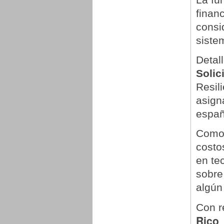
finan
consi
siste
Detal
Solic
Resil
asign
españ
Como 
costo
en te
sobre
algún
Con r
Rico