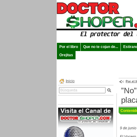
Por el libro
Que no te cojan de...
Estiran
Orejitas
Inicio
Por el l
”No”
plac
Contenid
9 de juni
El Vocero