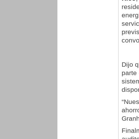
resid
energ
servi
previ
convo
Dijo 
parte 
siste
dispo
“Nues
ahorro
Granh
Final
audit