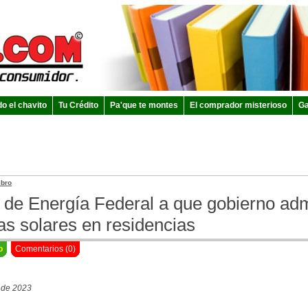
do el chavito
Tu Crédito
Pa'que te montes
El comprador misterioso
Ga
ibro
 de Energía Federal a que gobierno adm
as solares en residencias
o
Comentarios (0)
o de 2023