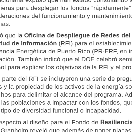
cieras para desplegar los fondos “rápidamente”
deraciones del funcionamiento y mantenimiento
mas.
ló que la
Oficina de Despliegue de Redes del
itud de Información
(RFI) para el establecimi
iencia Energética de Puerto Rico (PR-ERF, en i
ación. También indicó que el DOE celebró semi
ol para explicar los objetivos de la RFI y el p
parte del RFI se incluyeron una serie de pregu
s y la propiedad de los activos de la energía s
chos para delimitar el alcance del programa. A
 las poblaciones a impactar con los fondos, qu
 tipo de diversidad funcional o incapacidad.
Resilienci
especto al diseño para el Fondo de
, Granholm reveló que además de poner placas 