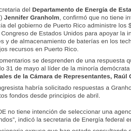
cretaria del
Departamento de Energía de Est
)
Jennifer Granholm
, confirmó que no tiene i
ia del gobierno de Puerto Rico administre los
l Congreso de Estados Unidos para apoyar la i
es y de almacenamiento de baterías en los te
jos recursos en Puerto Rico.
omentarios se desprenden de una respuesta que
o 31 de mayo al líder de la minoría demócrata
ales de la Cámara de Representantes, Raúl G
ngresista habría solicitado respuestas a Granho
tos fondos desde principios de abril.
OE no tiene intención de seleccionar una agenci
ndos”, indicó la secretaria de Energía federal e
ncionaria expuso que han estado consultando s