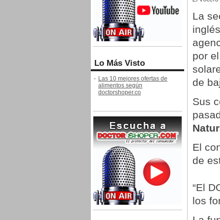
La se
inglés
agenc
por e
Lo Más Visto
solar
-
Las 10 mejores ofertas de
de ba
alimentos según
doctorshoper.co
Sus c
pasad
Natur
El co
de es
“El D
los fo
La fu