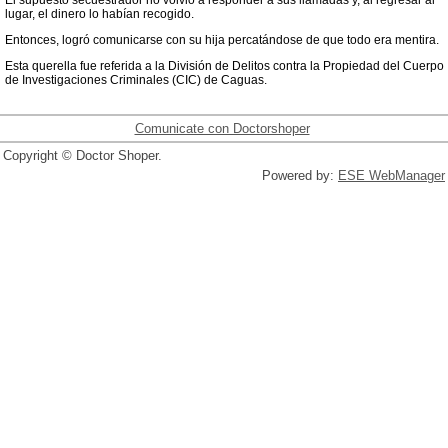
El supuesto secuestrador no volvió a responder a sus llamadas y, al regresar al
lugar, el dinero lo habían recogido.
Entonces, logró comunicarse con su hija percatándose de que todo era mentira.
Esta querella fue referida a la División de Delitos contra la Propiedad del Cuerpo
de Investigaciones Criminales (CIC) de Caguas.
Comunicate con Doctorshoper
Copyright © Doctor Shoper.
Powered by:
ESE WebManager