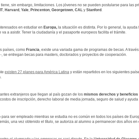
 tiene, sin embargo, limitaciones. Los jóvenes no se pueden postularse para las p
IT
,
Harvard
,
Yale
,
Princenton
,
Georgetown
,
CAL
y
Stanford
.
nteresados en estudiar en
Europa,
la situación es distinta. Por lo general, la ayud
e va a asistir. Tener la ciudadanía y el pasaporte europeos facilita el trámite.
s países, como
Francia
, existe una variada gama de programas de becas. A travé
e-, se entregan becas para masters, doctorados y proyectos de cooperación.
nte
existen 27 planes para América Latina
y están repartidos en los siguientes país
.
antes extranjeros que llegan al país gozan de los
mismos derechos y beneficios 
costos de inscripción, derecho laboral de media jornada, seguro de salud y ayuda 
o para ser empleado mientras se estudia no es común en todos los países de Europ
más, una vez obtenido el título, se autoriza al alumno a permanecer dos años en e