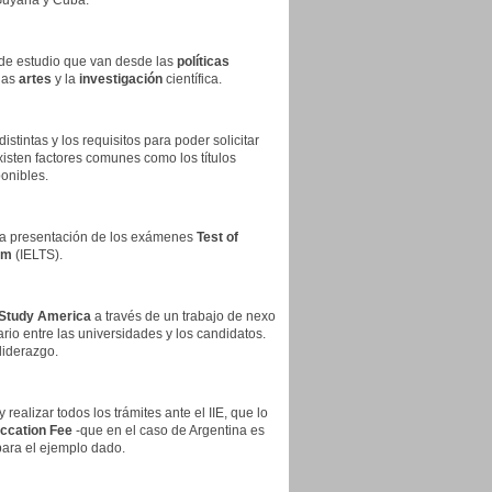
Guyana y Cuba.
 de estudio que van desde las
políticas
las
artes
y la
investigación
científica.
stintas y los requisitos para poder solicitar
isten factores comunes como los títulos
ponibles.
se la presentación de los exámenes
Test of
em
(IELTS).
Study America
a través de un trabajo de nexo
ario entre las universidades y los candidatos.
liderazgo.
realizar todos los trámites ante el IIE, que lo
iccation Fee
-que en el caso de Argentina es
para el ejemplo dado.