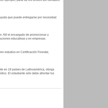
 por ejemplo, parte de los fondos son donados
a ayuda que puede entregarse por necesidad
n. Allí el encargado de promocionar y
ituciones educativas y en empresas.
en estudios en Certificación Forestal,
ente en 18 países de Latinoamérica, otorga
ico. El estudiante sólo debe afrontar los