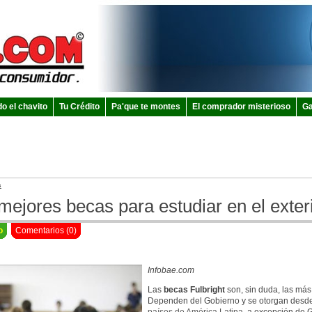
do el chavito
Tu Crédito
Pa'que te montes
El comprador misterioso
Ga
s
mejores becas para estudiar en el exter
o
Comentarios (0)
Infobae.com
Las
becas Fulbright
son, sin duda, las más
Dependen del Gobierno y se otorgan desde