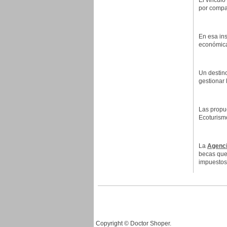
El vínculo
por compa
En esa in
económica
Un destino
gestionar 
Las propue
Ecoturism
La
Agenci
becas que 
impuestos
Copyright © Doctor Shoper.