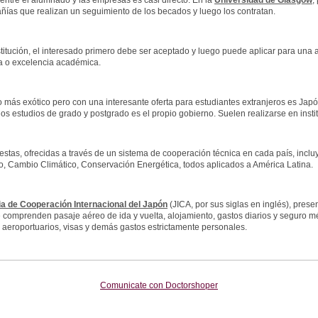
 entre el alumnado y las empresas es casi directo. En la
Universidad de Glasgow
,
ñías que realizan un seguimiento de los becados y luego los contratan.
stitución, el interesado primero debe ser aceptado y luego puede aplicar para un
 o excelencia académica.
 más exótico pero con una interesante oferta para estudiantes extranjeros es Japó
los estudios de grado y postgrado es el propio gobierno. Suelen realizarse en inst
stas, ofrecidas a través de un sistema de cooperación técnica en cada país, incluy
o, Cambio Climático, Conservación Energética, todos aplicados a América Latina.
a de Cooperación Internacional
del Japón
(JICA, por sus siglas en inglés), pres
comprenden pasaje aéreo de ida y vuelta, alojamiento, gastos diarios y seguro méd
 aeroportuarios, visas y demás gastos estrictamente personales.
Comunicate con Doctorshoper