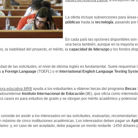
países de América Latina
, a excepción de 
La oferta incluye subvenciones para áreas
públicas
hasta la
tecnología
, pasando por 
En cada país las opciones disponibles son di
una beca también, aunque en la mayoría ex
, la viabilidad del proyecto, el mérito, la
capacidad de liderazgo
y los fondos dis
lidad de las solicitudes, el nivel de idioma inglés es fundamental. Suele requerir
s a Foreign Language
(TOEFL) o el
International English Language Testing Syst
tora educativa MRB
ayuda a los estudiantes a obtener becas del programa
Becas 
tadounidense
Instituto Internacional de Educación
(IIE), que oficia como intermedi
os casos es para estudios de grado y se otorgan por mérito académico y potencial 
 consiste en asistir a los interesados en las solicitudes, evaluarlas, recomendarlas y 
un máximo de cinco instituciones académicas. Los interesados deben pagar un
Apl
lares- y, en caso de ser aceptado, debe pagarse un monto restante -1450 dólares 