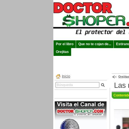
Por el libro
Que no te cojan de...
Estiran
Orejitas
Inicio
Orejita
Las 
Contenid