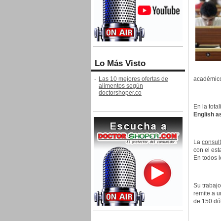
Lo Más Visto
-
Las 10 mejores ofertas de
académicos
alimentos según
doctorshoper.co
En la tota
English a
La
consul
con el es
En todos l
Su trabajo
remite a 
de 150 dó