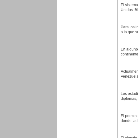
El sistema
Unidos:
M
Para los i
a la que s
En alguno
continent
Actualme
Venezuela
Los estudi
diplomas, 
El permis
donde, ade