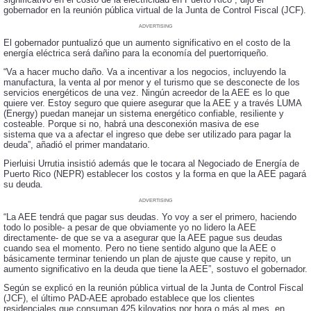
gobernador en la reunión pública virtual de la Junta de Control Fiscal (JCF).
ADVERTISING
El gobernador puntualizó que un aumento significativo en el costo de la
energía eléctrica será dañino para la economía del puertorriqueño.
“Va a hacer mucho daño. Va a incentivar a los negocios, incluyendo la
manufactura, la venta al por menor y el turismo que se desconecte de los
servicios energéticos de una vez. Ningún acreedor de la AEE es lo que
quiere ver. Estoy seguro
que
quiere asegurar que la AEE y a través LUMA
(Energy) puedan manejar un sistema energético confiable, resiliente y
costeable. Porque si no, habrá una desconexión masiva de ese
sistema
que va a afectar el ingreso que debe ser utilizado para pagar la
deuda”, añadió el primer mandatario.
Pierluisi
Urrutia insistió además que le
tocara
al Negociado de Energía de
Puerto Rico (NEPR) establecer los costos y la forma en que la AEE pagará
su deuda.
ADVERTISING
“La AEE tendrá que pagar sus deudas. Yo voy a ser el primero, haciendo
todo lo posible- a pesar de que obviamente yo no lidero la AEE
directamente- de que se va a asegurar que la AEE pague sus deudas
cuando sea el momento. Pero no tiene sentido alguno que la AEE o
básicamente terminar teniendo un plan de ajuste que cause y repito, un
aumento significativo en la deuda que tiene la AEE”, sostuvo el gobernador.
Según se explicó en la reunión pública virtual de la Junta de Control Fiscal
(JCF), el último PAD-AEE aprobado establece que los clientes
residenciales que consuman 425 kilovatios por hora o más al mes, en