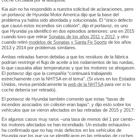
Kia aún no ha respondido a nuestra solicitud de aclaraciones, pero
un portavoz de Hyundai Motor America dijo que la base del
problema ya había sido abordada y solucionada. El “único defecto
que causó estos incendios sin colisión”, dijo el portavoz, es uno
que Hyundai ya identificó en dos episodios anteriores: uno en 2015
cuando tuvo que retirar
Sonatas de los años 2011 y 2012
, y otro
cuando retiró
modelos de Sonatas y Santa Fe Sports
de los años
2013 y 2014 por problemas similares.
Ambas retiradas fueron debidas a que los residuos de la fábrica
podrían restringir el flujo de aceite a los rodamientos de las ruedas,
lo que causaba altas temperaturas y que los motores se ahogasen.
El portavoz dijo que la compañía “continuará trabajando
estrechamente con la NHTSA en el tema”. (Si vives en los Estados
Unidos, revisa periódicamente la
web de la NHTSA
para ver si tu
coche debería ser retirado).
El portavoz de Hyundai también comentó que estas “tasas de
incendios asociados sin colisión eran bajas”, y dijo esto sobre los
vehículos que se vieron afectados en las retiradas de 2015 y 2017:
En algunos casos muy raros –una tasa de menos del 1 por ciento–
los motores afectados se han incendiado. Un estudio exhaustivo
ha confirmado que no hay más defectos en los vehículos de
Hyundai que los que ya se identificaron en las retiradas de coches