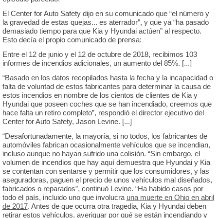
El Center for Auto Safety dijo en su comunicado que “el número y
la gravedad de estas quejas... es aterrador”, y que ya “ha pasado
demasiado tiempo para que Kia y Hyundai actúen” al respecto.
Esto decía el propio comunicado de prensa:
Entre el 12 de junio y el 12 de octubre de 2018, recibimos 103
informes de incendios adicionales, un aumento del 85%. [...]
“Basado en los datos recopilados hasta la fecha y la incapacidad o
falta de voluntad de estos fabricantes para determinar la causa de
estos incendios en nombre de los cientos de clientes de Kia y
Hyundai que poseen coches que se han incendiado, creemos que
hace falta un retiro completo”, respondió el director ejecutivo del
Center for Auto Safety, Jason Levine. [...]
“Desafortunadamente, la mayoría, si no todos, los fabricantes de
automóviles fabrican ocasionalmente vehículos que se incendian,
incluso aunque no hayan sufrido una colisión. “Sin embargo, el
volumen de incendios que hay aquí demuestra que Hyundai y Kia
se contentan con sentarse y permitir que los consumidores, y las
aseguradoras, paguen el precio de unos vehículos mal diseñados,
fabricados o reparados”, continuó Levine. “Ha habido casos por
todo el país, incluido uno que involucra
una muerte en Ohio en abril
de 2017
. Antes de que ocurra otra tragedia, Kia y Hyundai deben
retirar estos vehículos, averiguar por qué se están incendiando y