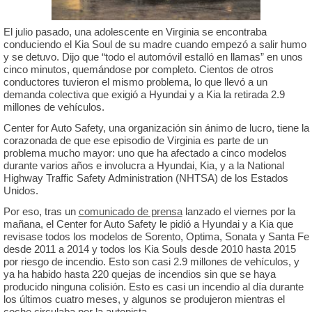
El julio pasado, una adolescente en Virginia se encontraba
conduciendo el Kia Soul de su madre cuando empezó a salir humo
y se detuvo. Dijo que “todo el automóvil estalló en llamas” en unos
cinco minutos, quemándose por completo. Cientos de otros
conductores tuvieron el mismo problema, lo que llevó a un
demanda colectiva que exigió a Hyundai y a Kia la retirada 2.9
millones de vehículos.
Center for Auto Safety, una organización sin ánimo de lucro, tiene la
corazonada de que ese episodio de Virginia es parte de un
problema mucho mayor: uno que ha afectado a cinco modelos
durante varios años e involucra a Hyundai, Kia, y a la National
Highway Traffic Safety Administration (NHTSA) de los Estados
Unidos.
Por eso, tras un
comunicado de prensa
lanzado el viernes por la
mañana, el Center for Auto Safety le pidió a Hyundai y a Kia que
revisase todos los modelos de Sorento, Optima, Sonata y Santa Fe
desde 2011 a 2014 y todos los Kia Souls desde 2010 hasta 2015
por riesgo de incendio. Esto son casi 2.9 millones de vehículos, y
ya ha habido hasta 220 quejas de incendios sin que se haya
producido ninguna colisión. Esto es casi un incendio al día durante
los últimos cuatro meses, y algunos se produjeron mientras el
coche circulaba por la autopista.