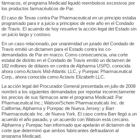
fármacos, el programa Medicaid liquidó reembolsos excesivos por
los productos farmacéuticos de Par.
El caso de Texas contra Par Pharmaceutical en un principio estaba
programado para ir a juicio a principios de este año en el Condado
de Travis. El acuerdo de hoy resuelve la acción legal del Estado sin
un juicio largo y costoso.
En un caso relacionado, por unanimidad un jurado del Condado de
Travis emitió un dictamen para el Estado contra los co-
demandados de Par en marzo. Como consecuencia, una corte
estatal de distrito en el Condado de Travis emitió un dictamen de
182 millones de dólares en contra de Alpharma USPD, conocida
ahora como Actavis Mid-Atlantic LLC, y Purepac Pharmaceutical
Corp., ahora conocida como Actavis Elizabeth LLC.
La acción legal del Procurador General presentada en julio de 2008
nombró a los siguientes demandados por reportar incorrectamente
los precios de sus fármacos ante el programa Medicaid: Par
Pharmaceutical Inc.; Watson/Schein Pharmaceuticals Inc. de
California; Alpharma y Purepac de Nueva Jersey; y Barr
Pharmaceuticals Inc. de Nueva York. El caso contra Barr llegó a un
acuerdo el año pasado, y un acuerdo con Watson está cercano.
Alpharma y Purepac han informado que apelarán el dictamen de la
corte que determinó que ambos fabricantes defraudaron al
programa Medicaid.