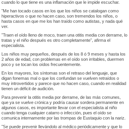
cuando lo que tiene es una inflamación que le impide escuchar.
"Me han tocado casos en los que los niños se catalogan como
hiperactivos o que no hacen caso, son tremendos los niños, o
hasta casos en que me los han traído como autistas, y nada qué
ver.
"Traen el oído lleno de moco, traen una otitis media con derrame, lo
tratas y el niño después es otro completamente", afirma el
especialista.
Los niños muy pequeños, después de los 8 ó 9 meses y hasta los
2 años de edad, con problemas en el oído son irritables, duermen
poco y se tocan los oídos frecuentemente.
En los mayores, los síntomas son el retraso del lenguaje, que
digan fonemas mal o que los confundan se vuelven retraídos o
muy introvertidos y parece que no hacen caso, cuando en realidad
tienen un déficit de audición.
Para prevenir la otitis media por derrame, de las más comunes,
que ya se vuelve crónica y podría causar sordera permanente en
algunos casos, es importante llevar con el especialista al niño
cuando tenga cualquier catarro o infección, pues el oído se
comunica internamente por las trompas de Eustaquio con la nariz.
"Se puede prevenir llevándolo al médico periódicamente y que lo