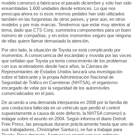
modelo comenzó a fabricarse el pasado diciembre y sólo han sido
ensambladas 1.600 unidades desde entonces. Lo que nos
preocupa ahora es si esos mismos pedales han sido utilizados
también en las furgonetas de otros países, y peor aún, en otros
modelos y por más marcas. Tendremos que estar muy atentos al
tema, dado que CTS Corp. suministra componentes para un buen
número de compañías, y en estos momentos seguro que ninguna
de ellas quiere llamar demasiado la atención.
Por otro lado, la situación de Toyota se está complicando por
momentos. A consecuencia del escándalo y movida por las voces
que señalan que Toyota ya tenía conocimiento de los problemas
con sus aceleradores desde hace años, la Cámara de
Representantes de Estados Unidos lanzará una investigación
sobre el fabricante y la propia Administración Nacional de
Seguridad de Tráfico en Carreteras (NHTSA), el organismo
encargado de velar por la seguridad de los automóviles
comercializados en el país.
De acuerdo a una demanda interpuesta en 2008 por la familia de
una conductora fallecida en un vehículo que perdió el control
supuestamente a causa de este defecto, la NHTSA comenzó a
indagar sobre el asunto en 2004. Según informa el diario Detroit
Free Press, las pesquisas duraron prácticamente hasta que uno de
sus trabajadores, Christopher Santucci, se fue a trabajar para
Toyota. Poco después, Santucci se reunió con sus antiguos