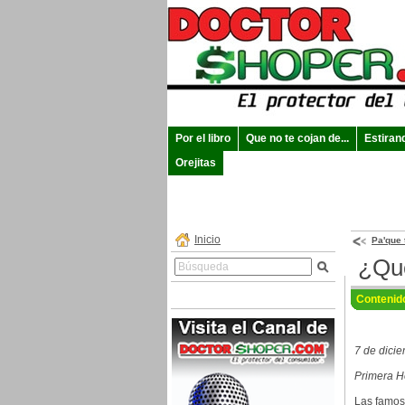
Por el libro
Que no te cojan de...
Estiran
Orejitas
Inicio
Pa'que 
¿Qué
Contenid
7 de dici
Primera H
Las famos