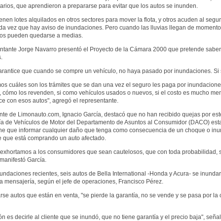
rios, que aprendieron a prepararse para evitar que los autos se inunden.
enen lotes alquilados en otros sectores para mover la flota, y otros acuden al seg
da vez que hay aviso de inundaciones. Pero cuando las lluvias llegan de moment
vos pueden quedarse a medias.
entante Jorge Navarro presentó el Proyecto de la Cámara 2000 que pretende saber
.
rantice que cuando se compre un vehículo, no haya pasado por inundaciones. Si se 
s cuáles son los trámites que se dan una vez el seguro les paga por inundaciones.
l, cómo los revenden, si como vehículos usados o nuevos, si el costo es mucho me
e con esos autos", agregó el representante.
ente de Limonauto.com, Ignacio García, destacó que no han recibido quejas por es
ía de Vehículos de Motor del Departamento de Asuntos al Consumidor (DACO) est
ene que informar cualquier daño que tenga como consecuencia de un choque o in
e que está comprando un auto afectado.
exhortamos a los consumidores que sean cautelosos, que con toda probabilidad, si 
 manifestó García.
undaciones recientes, seis autos de Bella International -Honda y Acura- se inund
a mensajería, según el jefe de operaciones, Francisco Pérez.
rse autos que están en venta, "se pierde la garantía, no se vende y se pasa por 
ón es decirle al cliente que se inundó, que no tiene garantía y el precio baja", seña