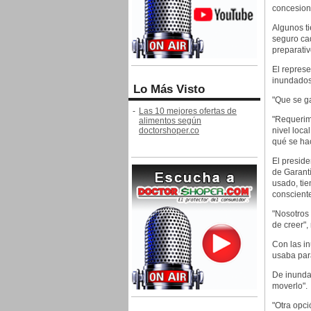
concesiona
Algunos ti
seguro ca
preparati
El repres
inundados
Lo Más Visto
"Que se ga
-
Las 10 mejores ofertas de
"Requerimo
alimentos según
doctorshoper.co
nivel loca
qué se hac
El presid
de Garant
usado, ti
conscient
"Nosotros 
de creer",
Con las in
usaba par
De inunda
moverlo".
"Otra opci