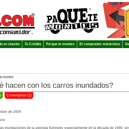
do el chavito
Tu Crédito
Pa'que te montes
El comprador misterioso
Ga
te montes
 hacen con los carros inundados?
o
Comentarios (2)
embre de 2009
ora
as inundaciones de la avenida Kennedy, especialmente en la década de 1990, sirv