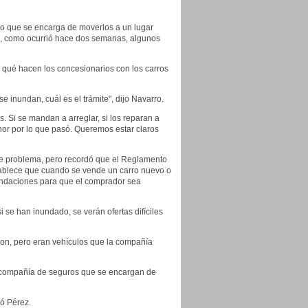
uro que se encarga de moverlos a un lugar
o, como ocurrió hace dos semanas, algunos
 qué hacen los concesionarios con los carros
inundan, cuál es el trámite", dijo Navarro.
 Si se mandan a arreglar, si los reparan a
nor por lo que pasó. Queremos estar claros
te problema, pero recordó que el Reglamento
ablece que cuando se vende un carro nuevo o
undaciones para que el comprador sea
se han inundado, se verán ofertas difíciles
aron, pero eran vehículos que la compañía
la compañía de seguros que se encargan de
ló Pérez.