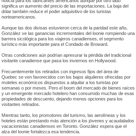
noticia para los fabricantes americanos aunque por otro lado
significa un aumento del precio de las importaciones. La baja del
dólar también reduce el poder adquisitivo de los turistas
norteamericanos.
Aunque las dos divisas estuvieron cerca de la paridad este año,
González ve las ganancias incrementales del loonie rompiendo una
barrera sicológica para los viajeros canadienses, el segmento
turístico más importante para el Condado de Broward.
Otras condiciones aún podrían apresurar la pérdida del tradicional
visitante canadiense que pasa los inviernos en Hollywood.
Frecuentemente los retirados con ingresos fijos del área de
Quebec se ven favorecidos con los bajos alquileres ofrecidas por
moteles económicos dispuestos a alquilar a los turistas por
semanas o por meses. Pero el boom del mercado de bienes raíces
y un emergente mercado hotelero han consumido muchas de esas
propiedades de descuento, dejando menos opciones para los
visitantes retirados.
Mientras tanto, los promotores del turismo, las aerolíneas y los
hoteles están prestando más atención a los jóvenes y acaudalados
vacacionistas canadienses en Toronto. González espera que el
alza del loonie fortalezca esa tendencia.