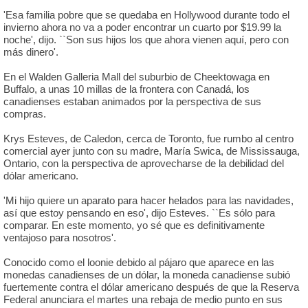
'Esa familia pobre que se quedaba en Hollywood durante todo el
invierno ahora no va a poder encontrar un cuarto por $19.99 la
noche', dijo. ``Son sus hijos los que ahora vienen aquí, pero con
más dinero'.
En el Walden Galleria Mall del suburbio de Cheektowaga en
Buffalo, a unas 10 millas de la frontera con Canadá, los
canadienses estaban animados por la perspectiva de sus
compras.
Krys Esteves, de Caledon, cerca de Toronto, fue rumbo al centro
comercial ayer junto con su madre, María Swica, de Mississauga,
Ontario, con la perspectiva de aprovecharse de la debilidad del
dólar americano.
'Mi hijo quiere un aparato para hacer helados para las navidades,
así que estoy pensando en eso', dijo Esteves. ``Es sólo para
comparar. En este momento, yo sé que es definitivamente
ventajoso para nosotros'.
Conocido como el loonie debido al pájaro que aparece en las
monedas canadienses de un dólar, la moneda canadiense subió
fuertemente contra el dólar americano después de que la Reserva
Federal anunciara el martes una rebaja de medio punto en sus