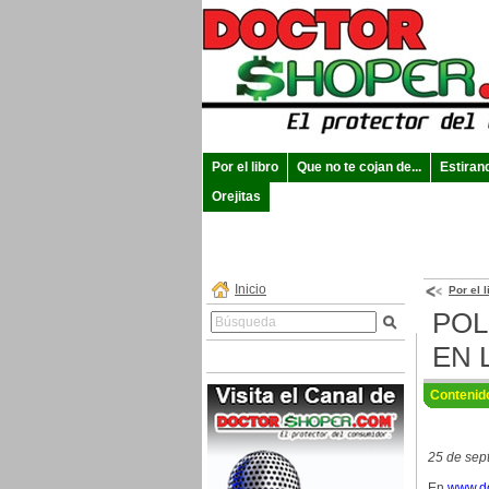
Por el libro
Que no te cojan de...
Estiran
Orejitas
Inicio
Por el l
POL
EN 
Contenid
25 de sep
En
www.do