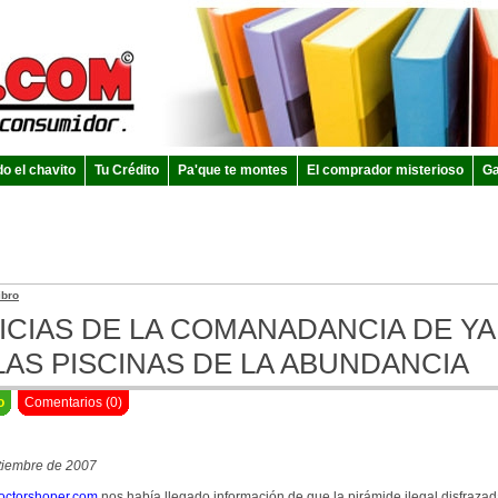
do el chavito
Tu Crédito
Pa'que te montes
El comprador misterioso
Ga
ibro
ICIAS DE LA COMANADANCIA DE Y
LAS PISCINAS DE LA ABUNDANCIA
o
Comentarios (0)
tiembre de 2007
ctorshoper.com
nos había llegado información de que la pirámide ilegal disfrazad