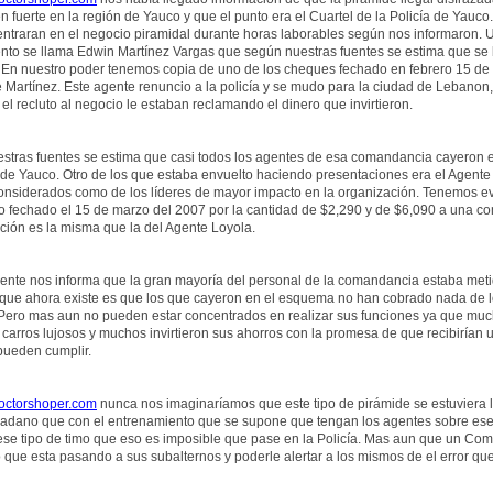
n fuerte en la región de Yauco y que el punto era el Cuartel de la Policía de Yau
entraran en el negocio piramidal durante horas laborables según nos informaron.
ento se llama Edwin Martínez Vargas que según nuestras fuentes se estima que s
. En nuestro poder tenemos copia de uno de los cheques fechado en febrero 15 de
e Martínez. Este agente renuncio a la policía y se mudo para la ciudad de Lebano
el recluto al negocio le estaban reclamando el dinero que invirtieron.
stras fuentes se estima que casi todos los agentes de esa comandancia cayeron en
 de Yauco. Otro de los que estaba envuelto haciendo presentaciones era el Agent
onsiderados como de los líderes de mayor impacto en la organización. Tenemos e
o fechado el 15 de marzo del 2007 por la cantidad de $2,290 y de $6,090 a una 
ción es la misma que la del Agente Loyola.
ente nos informa que la gran mayoría del personal de la comandancia estaba metido
que ahora existe es que los que cayeron en el esquema no han cobrado nada de l
. Pero mas aun no pueden estar concentrados en realizar sus funciones ya que mu
carros lujosos y muchos invirtieron sus ahorros con la promesa de que recibirían 
pueden cumplir.
ctorshoper.com
nunca nos imaginaríamos que este tipo de pirámide se estuviera 
adano que con el entrenamiento que se supone que tengan los agentes sobre ese t
a ese tipo de timo que eso es imposible que pase en la Policía. Mas aun que un C
 que esta pasando a sus subalternos y poderle alertar a los mismos de el error que