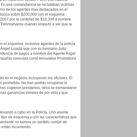
co. En esa comandancia se reclutaban victimas
 Uno de los agentes mas destacados en el
e busco sobre $200,000 con el esquema
 2007 por la cantidad de $10,330 a nombre
n, Pennsylvania cuando empezó a ver que la
 el esquema, inclusive agentes de la policía
e Ángel Loyola que con su hermano Julio
videncia de pagos a nombre del Agente Ángel
compañía conocida como Innovative Promotions
 en el negocio incluyendo los oficiales. El
o prometido. No han podido recuperar lo
chos cogieron prestamos, otros se esmandaron
unas ganancias irreales de por vida y que
llevando a cabo en la Policía. Uno asume
ipo de esquema y con las características que
omandante no tuviera un sentido común de
 están incurriendo.