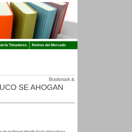
lería Timadores
Retiros del Mercado
AUCO SE AHOGAN
a de multinivel Wealth Pools Internationa