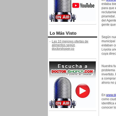
estaba bie
para que 
reclutami
piramidal
del Agent
gente que 
Lo Más Visto
Según nue
municipal
-
Las 10 mejores ofertas de
alimentos según
estaban c
doctorshoper.co
Loyola un
cuya direc
Nuestra fu
problema 
invertido
a comprar 
ahora no 
En
www.do
como ciud
identific
conocer lo