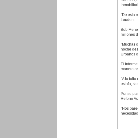
Además, an
inmobiliar
"De esta 
Louden.
Bob Menén
millones d
"Muchas de
noche des
Urbanos d
El informe
manera an
"A la falt
estafa, si
Por su par
Reform Act
"Nos parec
necesidad