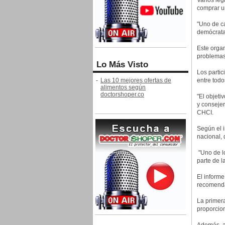
Varios leg
comprar un
"Uno de ca
demócrata
Este organ
problemas
Lo Más Visto
Los partic
-
Las 10 mejores ofertas de
entre todo
alimentos según
doctorshoper.co
"El objeti
y consejer
CHCI.
Según el 
nacional, 
"Uno de l
parte de l
El informe
recomenda
La primera
proporcion