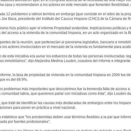
isladores advirtieron ayer en el Congreso acerca de la necesidad de una mejor inf
a casa y recomendaron a los actores en este mercado que fomenten flexibilidad, é
da 12 préstamos a latinos termina en embargo [que consiste en el retiro de la propi
 Joe Baca, presidente del Instituto del Caucus Hispano (CHCI) de la Cámara de 
ismo hizo público ayer el informe Propiedad sostenible. Implicaciones políticas 
 del acceso a la vivienda de la comunidad hispana, en un acto organizado en la B
ipantes de la reunión, que pertenecían al panorama legislativo, bancario e inmobili
s los actores involucrados en el mercado de la vivienda es fundamental para acab
vo de esta iniciativa era aunar los esfuerzos de todas las personas involucradas: l
os inmobiliarios", dijo Alejandra Medina Louden, coautora del informe e integran
informe, la tasa de propiedad de vivienda en la comunidad hispana en 2006 fue de
que es del 68.9%.
os problemas más importantes que descubrimos fue la tremenda falta de acceso a 
a comunidad latina, que queremos paliar con iniciativas como ésta", dijo Louden du
, que trató de identificar las causas más destacadas de embargos entre los hispano
ciones para poner en práctica a nivel nacional.
 establece que "los prestamistas deben usar términos flexibles a la par que infor
ada por fuentes profesionales".