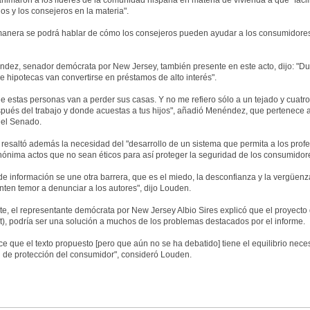
imaron a los líderes de la comunidad hispana en materia de vivienda a que "facili
ios y los consejeros en la materia".
manera se podrá hablar de cómo los consejeros pueden ayudar a los consumidores 
dez, senador demócrata por New Jersey, también presente en este acto, dijo: "D
e hipotecas van convertirse en préstamos de alto interés".
 estas personas van a perder sus casas. Y no me refiero sólo a un tejado y cuatro
pués del trabajo y donde acuestas a tus hijos", añadió Menéndez, que pertenece a
el Senado.
 resaltó además la necesidad del "desarrollo de un sistema que permita a los prof
ónima actos que no sean éticos para así proteger la seguridad de los consumidor
a de información se une otra barrera, que es el miedo, la desconfianza y la vergüen
enten temor a denunciar a los autores", dijo Louden.
te, el representante demócrata por New Jersey Albio Sires explicó que el proyecto
), podría ser una solución a muchos de los problemas destacados por el informe.
e que el texto propuesto [pero que aún no se ha debatido] tiene el equilibrio nece
 de protección del consumidor", consideró Louden.