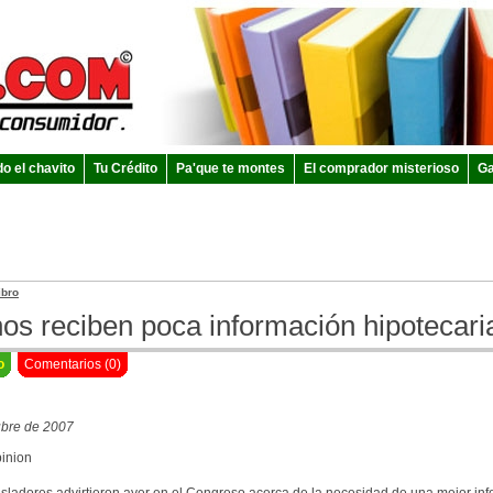
do el chavito
Tu Crédito
Pa'que te montes
El comprador misterioso
Ga
ibro
nos reciben poca información hipotecari
o
Comentarios (0)
ubre de 2007
pinion