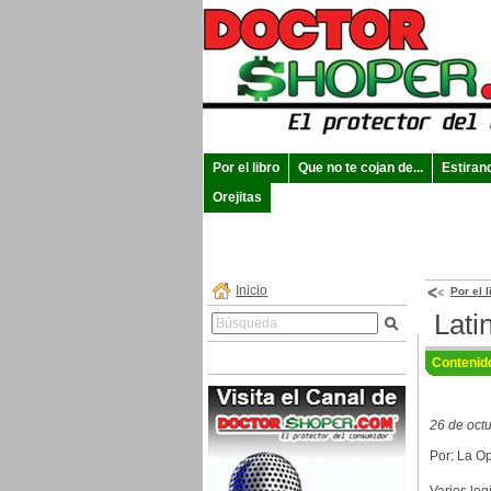
Por el libro
Que no te cojan de...
Estiran
Orejitas
Inicio
Por el l
Lati
Contenid
26 de oct
Por: La O