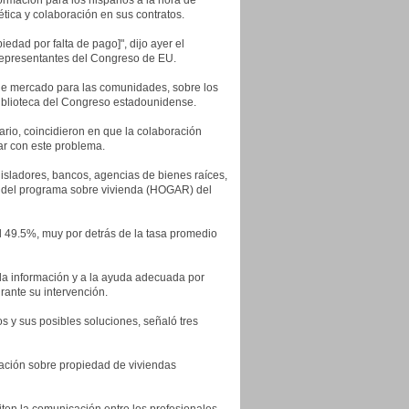
ormación para los hispanos a la hora de
tica y colaboración en sus contratos.
edad por falta de pago]", dijo ayer el
Representantes del Congreso de EU.
y de mercado para las comunidades, sobre los
iblioteca del Congreso estadounidense.
ario, coincidieron en que la colaboración
ar con este problema.
egisladores, bancos, agencias de bienes raíces,
te del programa sobre vivienda (HOGAR) del
l 49.5%, muy por detrás de la tasa promedio
la información y a la ayuda adecuada por
rante su intervención.
s y sus posibles soluciones, señaló tres
mación sobre propiedad de viviendas