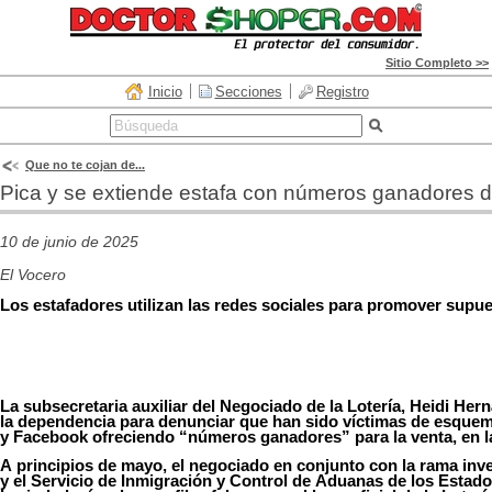
Sitio Completo >>
Inicio
Secciones
Registro
Que no te cojan de...
Pica y se extiende estafa con números ganadores d
10 de junio de 2025
El Vocero
Los
estafadores
utilizan
las redes
sociales
para
promover
supue
La
subsecretaria
auxiliar del
Negociado
de la Lotería, Heidi Her
la
dependencia
para
denunciar
que
han
sido
víctimas
de
esque
y Facebook
ofreciendo
“
números
ganadores
” para la
venta
,
en
l
A
principios
de mayo,
el
negociado
en
conjunto con la
rama
inv
y
el
Servicio
de
Inmigración
y Control de
Aduanas
de
los
Estado