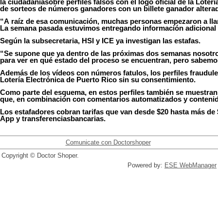
la
ciudadanía
sobre
perfiles
falsos
con
el
logo
oficial
de la Loterí
de
sorteos
de
números
ganadores
con un
billete
ganador
altera
“A
raíz
de
esa
comunicación
,
muchas
personas
empezaron
a
ll
La
semana
pasada
estuvimos
entregando
información
adicional
Según
la
subsecretaria
, HSI y ICE
ya
investigan
las
estafas
.
“Se
supone
que
ya
dentro
de las
próximas
dos
semanas
nosotr
para
ver
en
qué
estado
del
proceso
se
encuentran
,
pero
sabemo
Además de
los
vídeos
con
números
fatulos
,
los
perfiles
fraudul
Lotería
Electrónica
de Puerto Rico sin
su
consentimiento
.
Como
parte
del
esquema
,
en
estos
perfiles
también se
muestran
que,
en
combinación
con
comentarios
automatizados
y
conteni
Los
estafadores
cobran
tarifas
que van
desde
$20 hasta
más
de 
App y
transferencias
bancarias
.
Comunicate con Doctorshoper
Copyright © Doctor Shoper.
Powered by:
ESE WebManager