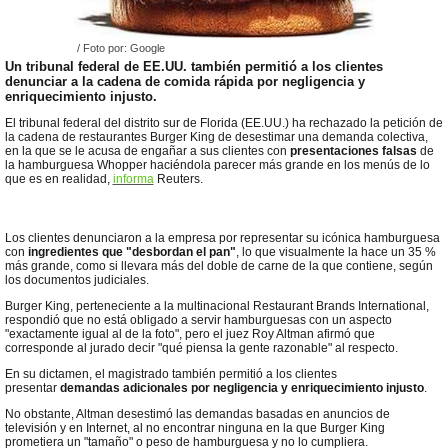
/ Foto por: Google
Un tribunal federal de
EE.UU.
también permitió a los clientes
denunciar a la cadena de comida rápida por negligencia y
enriquecimiento injusto.
El tribunal federal del distrito sur de Florida (EE.UU.) ha rechazado la petición de
la cadena de restaurantes Burger King de desestimar una demanda colectiva,
en la que se le acusa de engañar a sus clientes con
presentaciones falsas
de
la hamburguesa
Whopper
haciéndola parecer más grande en los menús de lo
que es en realidad,
informa
Reuters.
Los clientes denunciaron a la empresa por representar su icónica hamburguesa
con
ingredientes que "desbordan el pan"
, lo que visualmente la hace un 35 %
más grande, como si llevara más del doble de carne de la que contiene, según
los documentos judiciales.
Burger King, perteneciente a la multinacional Restaurant
Brands
International,
respondió que no está obligado a servir hamburguesas con un aspecto
"exactamente igual al de la foto", pero el juez Roy Altman afirmó que
corresponde al jurado decir "qué piensa la gente razonable" al respecto.
En su dictamen, el magistrado también permitió a los clientes
presentar
demandas adicionales por negligencia y enriquecimiento injusto
.
No obstante, Altman desestimó las demandas basadas en anuncios de
televisión y en Internet, al no encontrar ninguna en la que Burger King
prometiera un "tamaño" o peso de hamburguesa y no lo cumpliera.