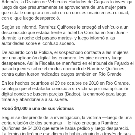
Además, la División de Vehículos Hurtados de Caguas lo investiga
luego de que presuntamente se aprovechara de una mujer para
que esta le comprara un auto en un concesionario en esa ciudad,
con el que luego desapareció.
Según se informó, Ramírez Quiñones le entregó el vehículo a un
desconocido que estaba frente al hotel La Concha en San Juan -
durante la noche del pasado martes- y luego informó a las
autoridades sobre el confuso suceso.
De acuerdo con la Policía, el sospechoso contacta a las mujeres
por una aplicación digital, las enamora, les pide dinero y luego
desaparece. Así la Fiscalía se manifestó en el tribunal de Fajardo el
pasado jueves sobre el modus operandi de Ramírez Quiñones,
contra quien fueron radicados cargos también en Río Grande.
En los hechos ocurridos el 29 de octubre de 2018 en Río Grande,
se alegó que el estafador conoció a su víctima por una aplicación
digital donde se buscan parejas (Badoo), la enamoró para luego
timarla y abandonarla a su suerte.
Robó $4,000 a una de sus víctimas
Según se desprende de la investigación, la víctima —luego de una
corta relación de dos semanas— le hizo entrega a Ramírez
Quiñones de $4,000 que este le había pedido y luego despareció.
La fémina indicó que ese dinero lo había adquirido a través de sus