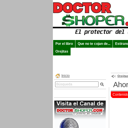
Por el libro
Que no te cojan de...
Estiran
Orejitas
Inicio
Orejita
Ahor
Contenid