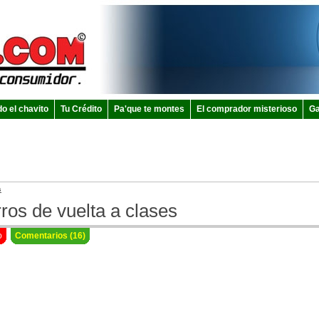
do el chavito
Tu Crédito
Pa'que te montes
El comprador misterioso
Ga
s
ros de vuelta a clases
o
Comentarios (16)