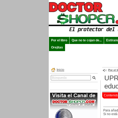
Por el libro
Que no te cojan de...
Estiran
Orejitas
Inicio
Por el l
UPR 
educ
Contenid
Para añad
Si no está