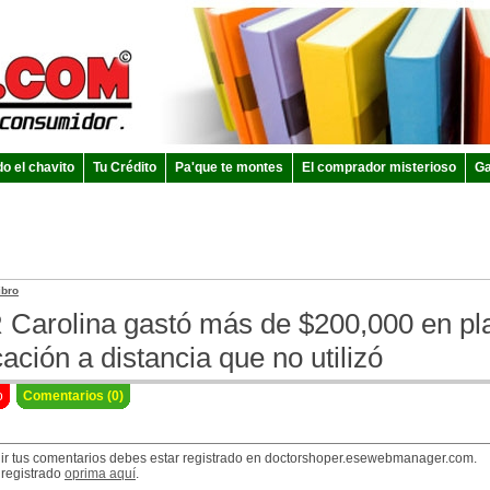
do el chavito
Tu Crédito
Pa'que te montes
El comprador misterioso
Ga
ibro
Carolina gastó más de $200,000 en pl
ación a distancia que no utilizó
o
Comentarios (0)
ir tus comentarios debes estar registrado en doctorshoper.esewebmanager.com.
 registrado
oprima aquí
.