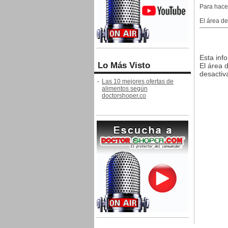
Para hace
El área d
Esta inf
Lo Más Visto
El área 
desactiva
-
Las 10 mejores ofertas de
alimentos según
doctorshoper.co