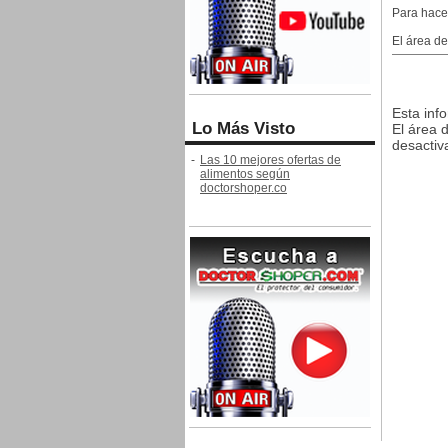
Para hace
El área d
Esta inf
Lo Más Visto
El área 
desactiva
-
Las 10 mejores ofertas de
alimentos según
doctorshoper.co