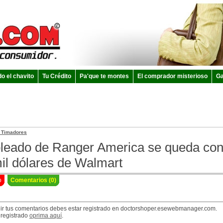
do el chavito
Tu Crédito
Pa'que te montes
El comprador misterioso
Ga
a Timadores
eado de Ranger America se queda con 
il dólares de Walmart
o
Comentarios (0)
ir tus comentarios debes estar registrado en doctorshoper.esewebmanager.com.
 registrado
oprima aquí
.