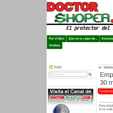
Por el libro
Que no te cojan de...
Estiran
Orejitas
Inicio
Galerí
Empl
30 m
Contenid
Para añad
Si no está