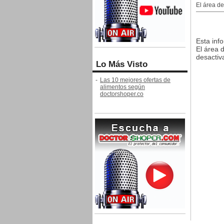
El área d
Esta inf
El área 
desactiva
Lo Más Visto
-
Las 10 mejores ofertas de
alimentos según
doctorshoper.co