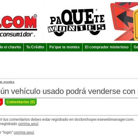
do el chavito
Tu Crédito
Pa'que te montes
El comprador misterioso
Ga
te montes
ún vehículo usado podrá venderse con
o
Comentarios (0)
ir tus comentarios debes estar registrado en doctorshoper.esewebmanager.com.
 registrado
oprima aquí
.
r "login"
oprima aquí
.