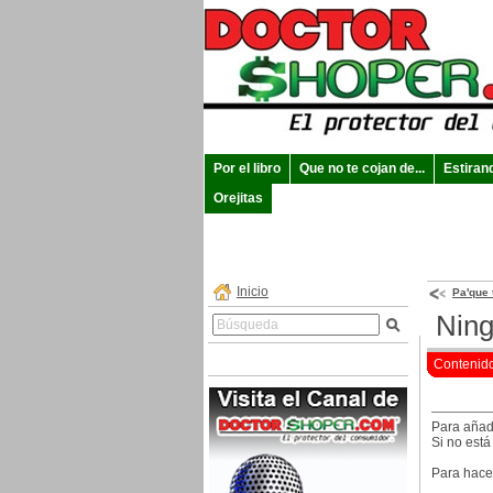
Por el libro
Que no te cojan de...
Estiran
Orejitas
Inicio
Pa'que 
Ning
Contenid
Para añad
Si no está
Para hace