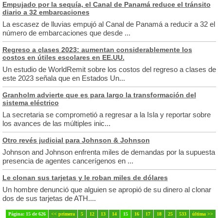
Empujado por la sequía, el Canal de Panamá reduce el tránsito
diario a 32 embarcaciones
La escasez de lluvias empujó al Canal de Panamá a reducir a 32 el
número de embarcaciones que desde ...
Regreso a clases 2023: aumentan considerablemente los
costos en útiles escolares en EE.UU.
Un estudio de WorldRemit sobre los costos del regreso a clases de
este 2023 señala que en Estados Un...
Granholm advierte que es para largo la transformación del
sistema eléctrico
La secretaria se comprometió a regresar a la Isla y reportar sobre
los avances de las múltiples inic...
Otro revés judicial para Johnson & Johnson
Johnson and Johnson enfrenta miles de demandas por la supuesta
presencia de agentes cancerígenos en ...
Le clonan sus tarjetas y le roban miles de dólares
Un hombre denunció que alguien se apropió de su dinero al clonar
dos de sus tarjetas de ATH....
Página: 15 de 626
<< primera
5
12
13
14
15
16
17
18
25
533
última >>