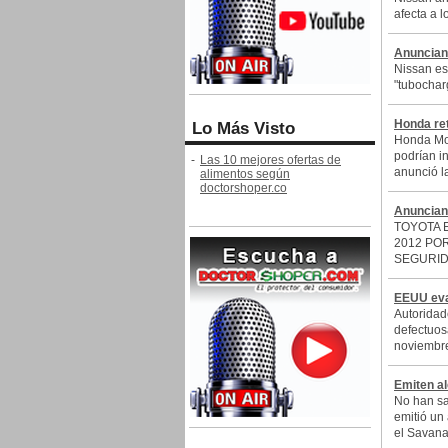
afecta a 
Anuncian 
Nissan es
"tubochar
Honda ret
Lo Más Visto
Honda Mot
podrían i
-
Las 10 mejores ofertas de
anunció la
alimentos según
doctorshoper.co
Anuncian 
TOYOTA 
2012 PO
SEGURID
EEUU eval
Autoridad
defectuos
noviembre
Emiten al
No han sa
emitió un
el Savan