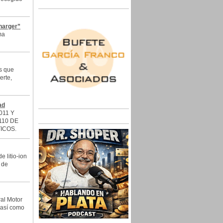
charger”
ma
s que
erte,
ad
011 Y
110 DE
ICOS.
 litio-ion
 de
al Motor
, así como