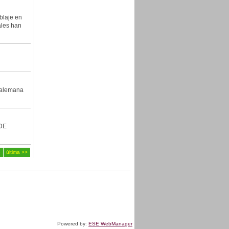
blaje en
ales han
z alemana
DE
6
última >>
Powered by:
ESE WebManager