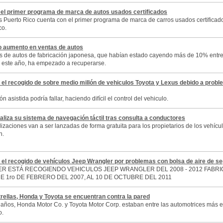
 el primer programa de marca de autos usados certificados
s Puerto Rico cuenta con el primer programa de marca de carros usados certificad
co.
 aumento en ventas de autos
s de autos de fabricación japonesa, que habían estado cayendo más de 10% entr
 este año, ha empezado a recuperarse.
el recogido de sobre medio millón de vehiculos Toyota y Lexus debido a probl
ón asistida podría fallar, haciendo difícil el control del vehiculo.
aliza su sistema de navegación táctil tras consulta a conductores
lizaciones van a ser lanzadas de forma gratuita para los propietarios de los vehícu
n.
el recogido de vehículos Jeep Wrangler por problemas con bolsa de aire de s
R ESTÁ RECOGIENDO VEHICULOS JEEP WRANGLER DEL 2008 - 2012 FABRI
E 1ro DE FEBRERO DEL 2007, AL 10 DE OCTUBRE DEL 2011
rellas, Honda y Toyota se encuentran contra la pared
años, Honda Motor Co. y Toyota Motor Corp. estaban entre las automotrices más 
o.