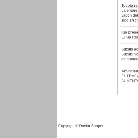
Toyota re
La empres
Japón deb
sido afec
Kia prese
El Kia Ri
Suzuki ac
Suzuki Mo
de numero
Anuncian 
EL FRAC
AUMENTA
Copyright © Doctor Shoper.