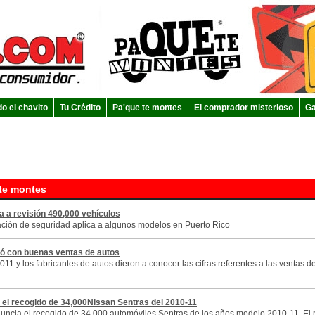
do el chavito
Tu Crédito
Pa'que te montes
El comprador misterioso
Ga
te montes
a a revisión 490,000 vehículos
cación de seguridad aplica a algunos modelos en Puerto Rico
ró con buenas ventas de autos
011 y los fabricantes de autos dieron a conocer las cifras referentes a las ventas 
el recogido de 34,000Nissan Sentras del 2010-11
uncia el recogido de 34.000 automóviles Sentras de los años modelo 2010-11. El 