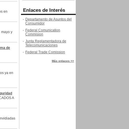
Enlaces de Interés
os en
-
Departamento de Asuntos del
Consumidor
-
Federal Comunication
e mayo y
Commision
-
Junta Reglamentadora de
Telecomunicaciones
ema de
-
Federal Trade Comission
Más enlaces >>
los ya en
eguridad
CADOS A
envidiadas