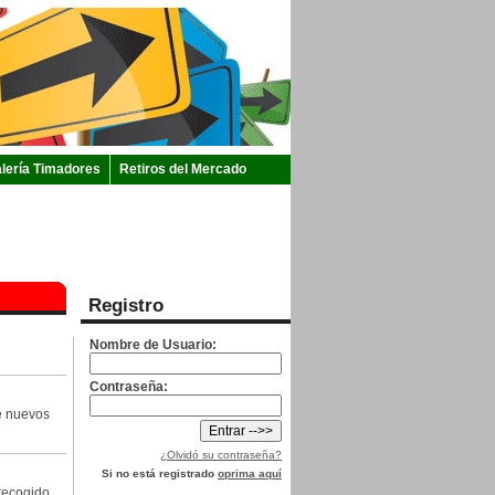
lería Timadores
Retiros del Mercado
Registro
Nombre de Usuario:
Contraseña:
de nuevos
¿Olvidó su contraseña?
Si no está registrado
oprima aquí
recogido