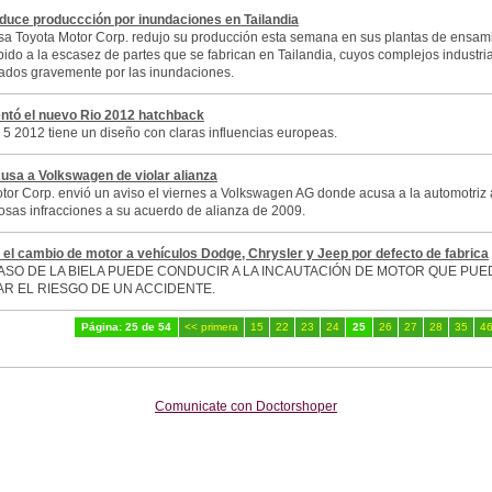
duce produccción por inundaciones en Tailandia
a Toyota Motor Corp. redujo su producción esta semana en sus plantas de ensam
ido a la escasez de partes que se fabrican en Tailandia, cuyos complejos industri
tados gravemente por las inundaciones.
ntó el nuevo Rio 2012 hatchback
o 5 2012 tiene un diseño con claras influencias europeas.
usa a Volkswagen de violar alianza
tor Corp. envió un aviso el viernes a Volkswagen AG donde acusa a la automotri
sas infracciones a su acuerdo de alianza de 2009.
el cambio de motor a vehículos Dodge, Chrysler y Jeep por defecto de fabrica
ASO DE LA BIELA PUEDE CONDUCIR A LA INCAUTACIÓN DE MOTOR QUE PUE
R EL RIESGO DE UN ACCIDENTE.
Página: 25 de 54
<< primera
15
22
23
24
25
26
27
28
35
4
Comunicate con Doctorshoper