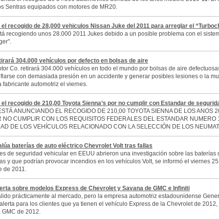
los Sentras equipados con motores de MR20.
el recogido de 28,000 vehiculos Nissan Juke del 2011 para arreglar el “Turbo
tá recogiendo unos 28.000 2011 Jukes debido a un posible problema con el siste
ger".
irará 304.000 vehículos por defecto en bolsas de aire
or Co. retirará 304.000 vehículos en todo el mundo por bolsas de aire defectuosa
nflarse con demasiada presión en un accidente y generar posibles lesiones o la mu
 fabricante automotriz el viernes.
el recogido de 210,00 Toyota Sienna’s por no cumplir con Estandar de segurid
ESTÁ ANUNCIANDO EL RECOGIDO DE 210,00 TOYOTA SIENNA DE LOS ANOS 2
R NO CUMPLIR CON LOS REQUISITOS FEDERALES DEL ESTANDAR NUMERO 
AD DE LOS VEHÍCULOS RELACIONADO CON LA SELECCIÓN DE LOS NEUMAT
úa baterías de auto eléctrico Chevrolet Volt tras fallas
es de seguridad vehicular en EEUU abrieron una investigación sobre las baterías de
as y que podrían provocar incendios en los vehículos Volt, se informó el viernes 25
 de 2011.
erta sobre modelos Express de Chevrolet y Savana de GMC e Infiniti
lido prácticamente al mercado, pero la empresa automotriz estadounidense Gener
 alerta para los clientes que ya tienen el vehículo Express de la Chevrolet de 2012
a GMC de 2012.