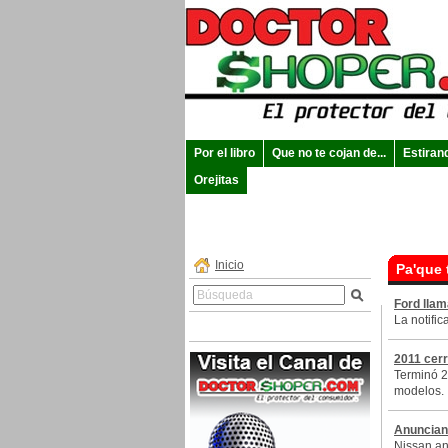
Por el libro
Que no te cojan de...
Estiran
Orejitas
Inicio
Pa'que 
Ford llam
La notifi
2011 cer
Terminó 2
modelos.
Anuncian 
Nissan an